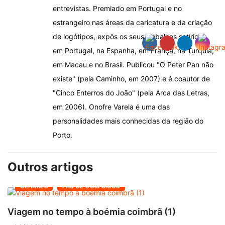
entrevistas. Premiado em Portugal e no
estrangeiro nas áreas da caricatura e da criação
de logótipos, expôs os seus trabalhos satíricos
em Portugal, na Espanha, em França, na Turquia,
em Macau e no Brasil. Publicou "O Peter Pan não
existe" (pela Caminho, em 2007) e é coautor de
"Cinco Enterros do João" (pela Arca das Letras,
em 2006). Onofre Varela é uma das
personalidades mais conhecidas da região do
Porto.
Outros artigos
OLHARES
PAU DE DOIS BICOS
Viagem no tempo à boémia coimbrã (1)
A