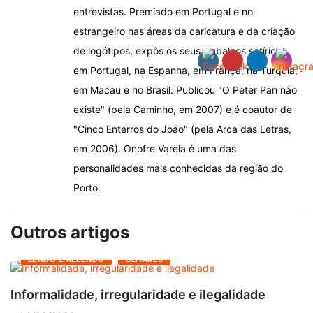
entrevistas. Premiado em Portugal e no
estrangeiro nas áreas da caricatura e da criação
de logótipos, expôs os seus trabalhos satíricos
em Portugal, na Espanha, em França, na Turquia,
em Macau e no Brasil. Publicou "O Peter Pan não
existe" (pela Caminho, em 2007) e é coautor de
"Cinco Enterros do João" (pela Arca das Letras,
em 2006). Onofre Varela é uma das
personalidades mais conhecidas da região do
Porto.
Outros artigos
LENDO E RELENDO
OLHARES
Informalidade, irregularidade e ilegalidade
A