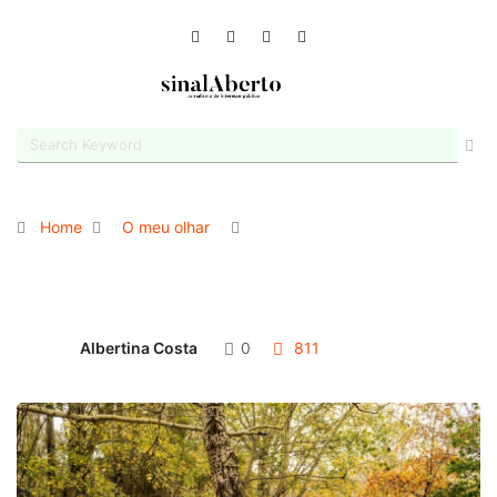
Home
O meu olhar
Albertina Costa
0
811