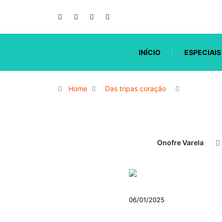
INÍCIO
ESPECIAIS
Home
Das tripas coração
Onofre Varela
06/01/2025