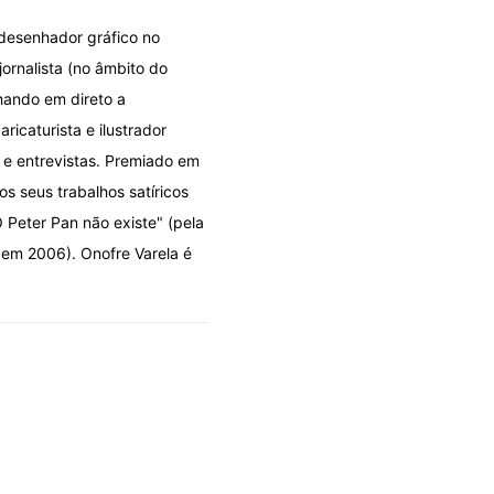
 desenhador gráfico no
jornalista (no âmbito do
hando em direto a
icaturista e ilustrador
s e entrevistas. Premiado em
os seus trabalhos satíricos
 Peter Pan não existe" (pela
 em 2006). Onofre Varela é
DOLO POR DESIGN
OLHARES
A fila que se fura por cima
06/08/2026