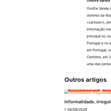
Onofre Varela
Onofre Varela 
domínio da lito
«cartoon»), em
informação met
principal no J
Portugal e no e
em Portugal, n
Caminho, em 20
uma das person
Outros artigos
LENDO E RELENDO
OLH
Informalidade, irregul
06/08/2026