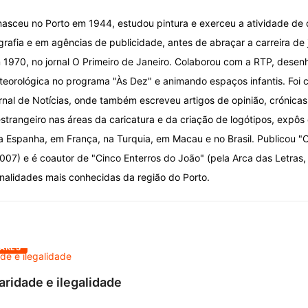
nasceu no Porto em 1944, estudou pintura e exerceu a atividade de
grafia e em agências de publicidade, antes de abraçar a carreira de 
 1970, no jornal O Primeiro de Janeiro. Colaborou com a RTP, desen
eorológica no programa "Às Dez" e animando espaços infantis. Foi car
ornal de Notícias, onde também escreveu artigos de opinião, crónica
strangeiro nas áreas da caricatura e da criação de logótipos, expôs 
a Espanha, em França, na Turquia, em Macau e no Brasil. Publicou "O
07) e é coautor de "Cinco Enterros do João" (pela Arca das Letras,
alidades mais conhecidas da região do Porto.
ARES
aridade e ilegalidade