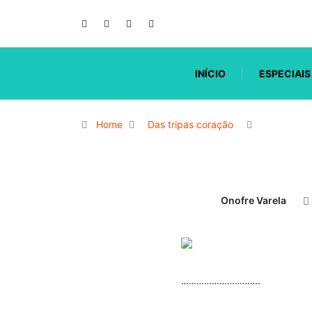
INÍCIO
ESPECIAIS
Home
Das tripas coração
Onofre Varela
………………………….
.