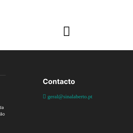
Contacto
geral@sinalaberto.pt
da
ção