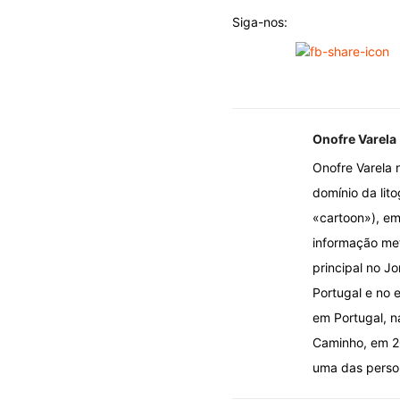
Siga-nos:
Onofre Varela
Onofre Varela 
domínio da lito
«cartoon»), em
informação met
principal no J
Portugal e no e
em Portugal, n
Caminho, em 20
uma das person