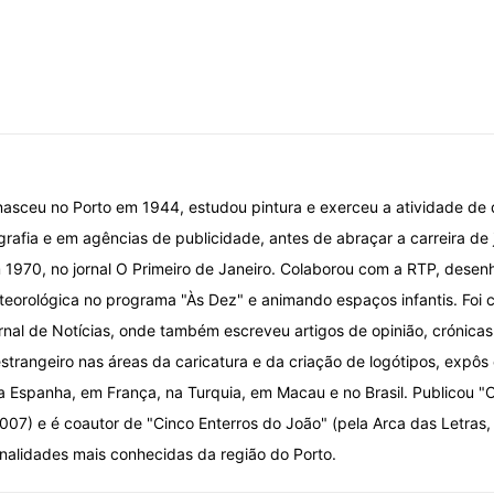
nasceu no Porto em 1944, estudou pintura e exerceu a atividade de
grafia e em agências de publicidade, antes de abraçar a carreira de 
 1970, no jornal O Primeiro de Janeiro. Colaborou com a RTP, desen
eorológica no programa "Às Dez" e animando espaços infantis. Foi car
ornal de Notícias, onde também escreveu artigos de opinião, crónica
strangeiro nas áreas da caricatura e da criação de logótipos, expôs 
a Espanha, em França, na Turquia, em Macau e no Brasil. Publicou "O
07) e é coautor de "Cinco Enterros do João" (pela Arca das Letras,
alidades mais conhecidas da região do Porto.