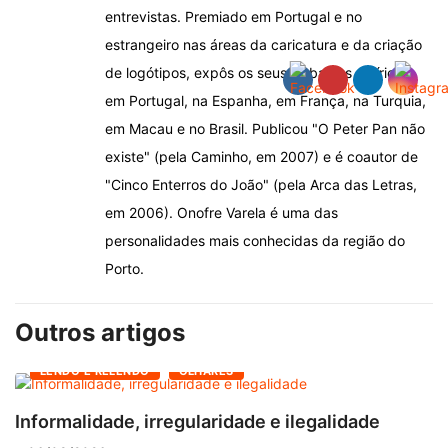
entrevistas. Premiado em Portugal e no
estrangeiro nas áreas da caricatura e da criação
de logótipos, expôs os seus trabalhos satíricos
em Portugal, na Espanha, em França, na Turquia,
em Macau e no Brasil. Publicou "O Peter Pan não
existe" (pela Caminho, em 2007) e é coautor de
"Cinco Enterros do João" (pela Arca das Letras,
em 2006). Onofre Varela é uma das
personalidades mais conhecidas da região do
Porto.
Outros artigos
LENDO E RELENDO
OLHARES
Informalidade, irregularidade e ilegalidade
A