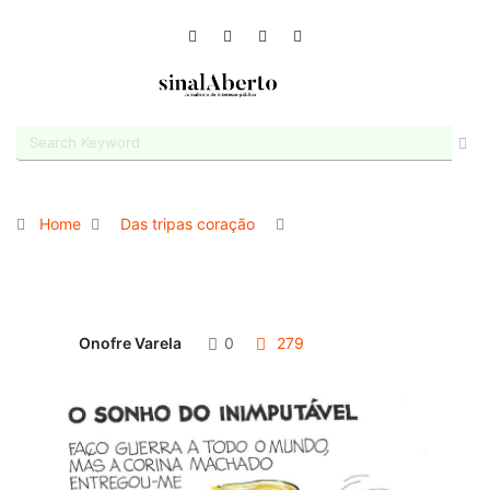
Home
Das tripas coração
Onofre Varela
0
279