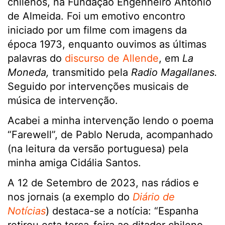
chilenos, na Fundação Engenheiro António
de Almeida. Foi um emotivo encontro
iniciado por um filme com imagens da
época 1973, enquanto ouvimos as últimas
palavras do
discurso de Allende
, em
La
Moneda,
transmitido pela
Radio Magallanes.
Seguido por intervenções musicais de
música de intervenção.
Acabei a minha intervenção lendo o poema
“Farewell”, de Pablo Neruda, acompanhado
(na leitura da versão portuguesa) pela
minha amiga Cidália Santos.
A 12 de Setembro de 2023, nas rádios e
nos jornais (a exemplo do
Diário de
Notícias
) destaca-se a notícia: “Espanha
retirou esta terça-feira ao ditador chileno