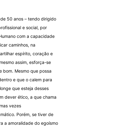
 de 50 anos – tendo dirigido
ofissional e social, por
e) Humano com a capacidade
icar caminhos, na
tilhar espírito, coração e
, mesmo assim, esforça-se
o e bom. Mesmo que possa
dentro e que o calem para
 longe que esteja desses
um dever ético, a que chama
umas vezes
mático. Porém, se tiver de
ara a amoralidade do egoísmo