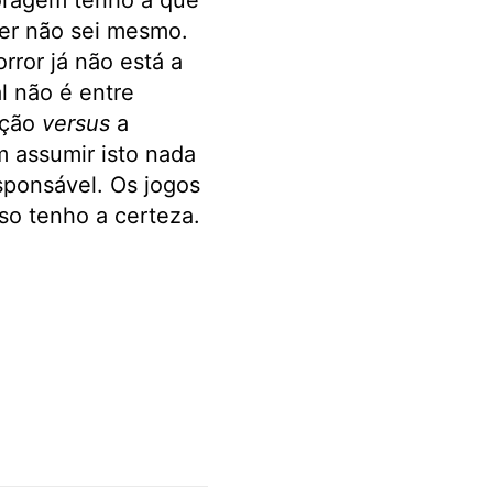
oragem tenho a que
er não sei mesmo.
rror já não está a
l não é entre
ação
versus
a
 assumir isto nada
sponsável. Os jogos
sso tenho a certeza.