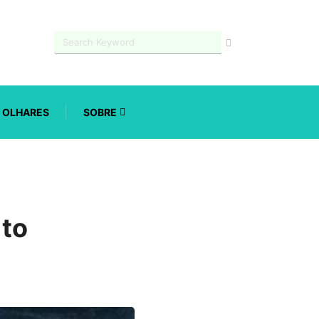
OLHARES
SOBRE
ito