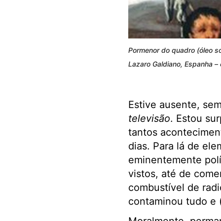
Pormenor do quadro (óleo s
Lazaro Galdiano, Espanha –
Estive ausente, se
televisão
. Estou su
tantos acontecimen
dias. Para lá de el
eminentemente polít
vistos, até de come
combustível de radi
contaminou tudo e 