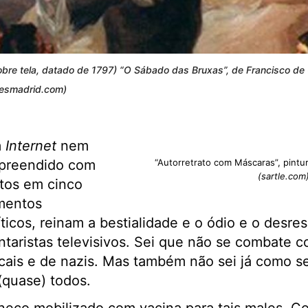
obre tela, datado de 1797) “O Sábado das Bruxas”, de Francisco d
 esmadrid.com)
m
Internet
nem
rpreendido com
“Autorretrato com Máscaras”, pintu
(sartle.com
tos em cinco
ementos
icos, reinam a bestialidade e o ódio e o desres
ntaristas televisivos. Sei que não se combate c
cais e de nazis. Mas também não sei já como s
(quase) todos.