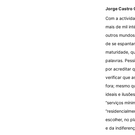
Jorge Castro
Com a activida
mais de mil int
outros mundos:
de se espantar
maturidade, qu
palavras. Pess
por acreditar
verificar que 
fora; mesmo qu
ideais e ilusõ
“serviços míni
“residencialme
escolher, no p
e da indiferen