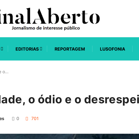
EDITORIAS
REPORTAGEM
LUSOFONIA
 e o…
dade, o ódio e o desrespe
es
0
701