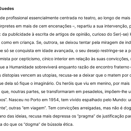
 Guedes
de profissional essencialmente centrada no teatro, ao longo de mais
érpretes em mais de cem encenações –, repartiu a sua intervenção, pr
 da publicidade à escrita de artigos de opinião, curioso do Ser(-s
 como em criança. Se, outrora, se deixou tentar pela miragem de ind
e só se conquista em idade avançada, o seu desejo restringe-se a par
imista por cepticismo, cínico interior em relação às suas convicções
 que a Humanidade sobreviverá enquanto razão de encontro fratern
as distopias vencem as utopias, recusa-se a deixar que o matem por 
e dela só fique o imaginário. Os heróis que viu em menino, por mais
es que, noutras partes, se transformaram em pesadelos, impõem-lhe 
mos”. Nasceu no Porto em 1954, tem vivido espalhado pelo Mundo: 
nte”, outras “em viagem”. Tem convicções arreigadas, mas não é dog
lano das ideias, recusa mais depressa os “pragma” de justificação p
ça do que os “dogma” de bússola ética.