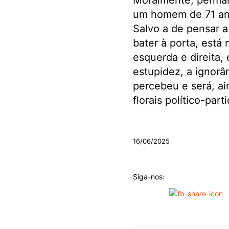
Moralmente, perman
um homem de 71 ano
Salvo a de pensar a
bater à porta, está 
esquerda e direita,
estupidez, a ignor
percebeu e será, ai
florais político-par
.
16/06/2025
Siga-nos: