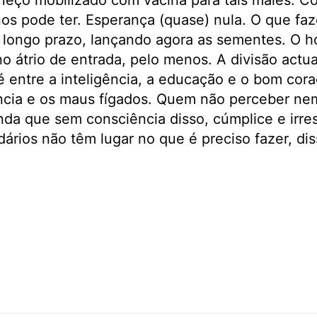
eço mobilizado com vacina para tais males. C
s pode ter. Esperança (quase) nula. O que faz
 longo prazo, lançando agora as sementes. O ho
no átrio de entrada, pelo menos. A divisão actua
 é entre a inteligência, a educação e o bom cor
ância e os maus fígados. Quem não perceber nem
nda que sem consciência disso, cúmplice e irre
tidários não têm lugar no que é preciso fazer, di