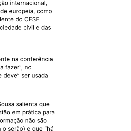
ão internacional,
ade europeia, como
idente do CESE
ciedade civil e das
nte na conferência
a fazer”, no
 e deve” ser usada
Sousa salienta que
tão em prática para
formação não são
a o serão) e que “há