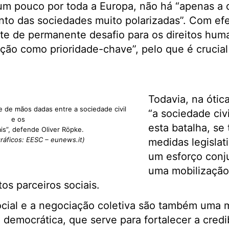
m pouco por toda a Europa, não há “apenas a 
to das sociedades muito polarizadas”. Com efe
e de permanente desafio para os direitos huma
ção como prioridade-chave”, pelo que é crucia
Todavia, na ótic
 e de mãos dadas entre a sociedade civil
“a sociedade civ
e os
esta batalha, se
ais”, defende Oliver Röpke.
gráficos: EESC – eunews.it)
medidas legislat
um esforço conju
uma mobilização
os parceiros sociais.
ocial e a negociação coletiva são também uma m
mocrática, que serve para fortalecer a credibi