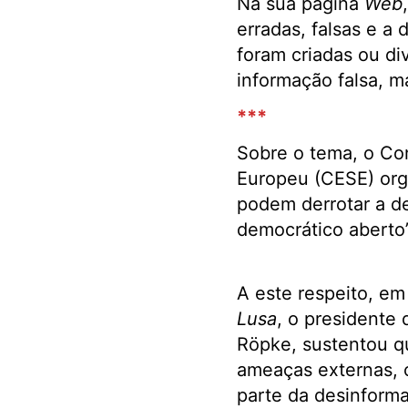
Na sua página
Web
erradas, falsas e a
foram criadas ou d
informação falsa, m
***
Sobre o tema, o Co
Europeu (CESE) org
podem derrotar a de
democrático aberto”
A este respeito, em
Lusa
, o presidente 
Röpke, sustentou q
ameaças externas, c
parte da desinforma