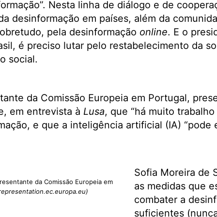
nformação”. Nesta linha de diálogo e de cooperaç
a desinformação em países, além da comunid
 sobretudo, pela desinformação
online
. E o pres
il, é preciso lutar pelo restabelecimento da so
o social.
ante da Comissão Europeia em Portugal, prese
e, em entrevista à
Lusa
, que “há muito trabalho 
ção, e que a inteligência artificial (IA) “pode
Sofia Moreira de 
presentante da Comissão Europeia em
as medidas que es
.representation.ec.europa.eu)
combater a desin
suficientes (nunc