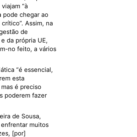
 viajam “à
a pode chegar ao
rítico”. Assim, na
igestão de
e da própria UE,
-no feito, a vários
ática “é essencial,
erem esta
 mas é preciso
as poderem fazer
reira de Sousa,
 enfrentar muitos
es, [por]