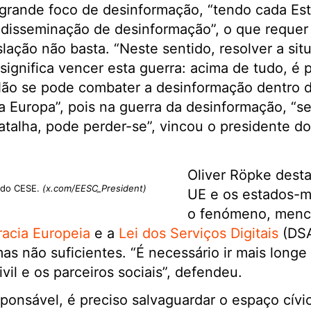
grande foco de desinformação, “tendo cada Est
disseminação de desinformação”, o que requer 
slação não basta. “Neste sentido, resolver a sit
significa vencer esta guerra: acima de tudo, é 
Não se pode combater a desinformação dentro d
a Europa”, pois na guerra da desinformação, “se
alha, pode perder-se”, vincou o presidente d
Oliver Röpke dest
 do CESE.
(x.com/EESC_President)
UE e os estados-
o fenómeno, menc
acia Europeia
e a
Lei dos Serviços Digitais
(DSA
mas não suficientes. “É necessário ir mais long
vil e os parceiros sociais”, defendeu.
onsável, é preciso salvaguardar o espaço cívic