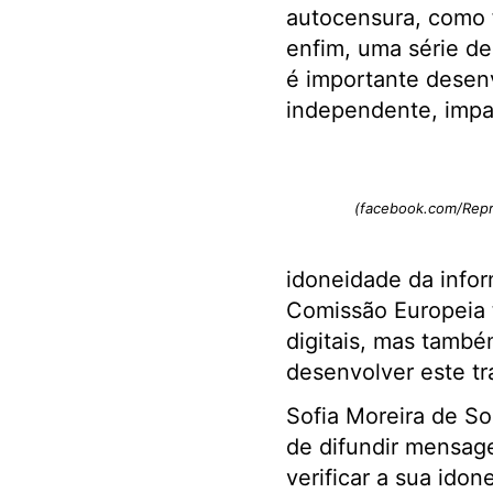
autocensura, como 
enfim, uma série d
é importante desenv
independente, impar
(facebook.com/Rep
idoneidade da infor
Comissão Europeia t
digitais, mas també
desenvolver este tr
Sofia Moreira de S
de difundir mensag
verificar a sua idon