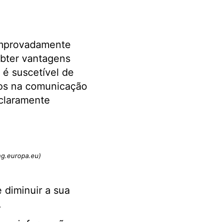
omprovadamente
obter vantagens
é suscetível de
rros na comunicação
 claramente
ing.europa.eu)
 diminuir a sua
.