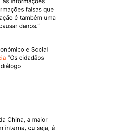
, as informações
ormações falsas que
rmação é também uma
causar danos.”
conómico e Social
ia
“Os cidadãos
 diálogo
da China, a maior
 interna, ou seja, é