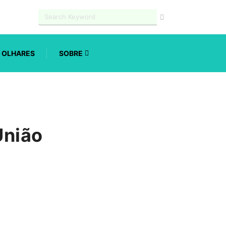
OLHARES
SOBRE
União