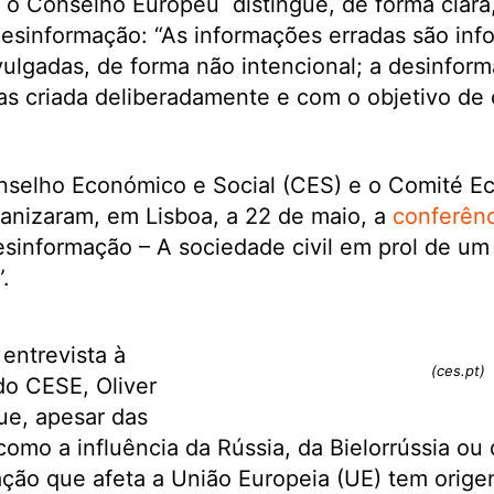
, o Conselho Europeu distingue, de forma clara
 desinformação: “As informações erradas são inf
ivulgadas, de forma não intencional; a desinfo
as criada deliberadamente e com o objetivo de 
nselho Económico e Social (CES) e o Comité E
anizaram, em Lisboa, a 22 de maio, a
conferênc
sinformação – A sociedade civil em prol de um
.
 entrevista à
(ces.pt)
do CESE, Oliver
ue, apesar das
omo a influência da Rússia, da Bielorrússia ou 
ção que afeta a União Europeia (UE) tem origem