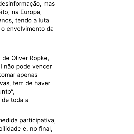
desinformação, mas
ito, na Europa,
nos, tendo a luta
l o envolvimento da
a de Oliver Röpke,
il não pode vencer
 tomar apenas
ivas, tem de haver
nto”,
 de toda a
edida participativa,
lidade e, no final,