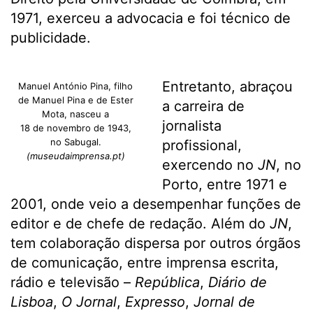
1971, exerceu a advocacia e foi técnico de
publicidade.
Entretanto, abraçou
Manuel António Pina, filho
de Manuel Pina e de Ester
a carreira de
Mota, nasceu a
jornalista
18 de novembro de 1943,
no Sabugal.
profissional,
(museudaimprensa.pt)
exercendo no
JN
, no
Porto, entre 1971 e
2001, onde veio a desempenhar funções de
editor e de chefe de redação. Além do
JN
,
tem colaboração dispersa por outros órgãos
de comunicação, entre imprensa escrita,
rádio e televisão –
República
,
Diário de
Lisboa
,
O Jornal
,
Expresso
,
Jornal de