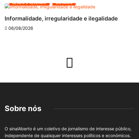
LENDO E RELENDO
OLHARES
Informalidade, irregularidade e ilegalidade
A
06/08/2026
Sobre nós
O sinalAberto é um coletivo de jornalismo de interesse público,
independente de quaisquer interesses políticos e económicos.