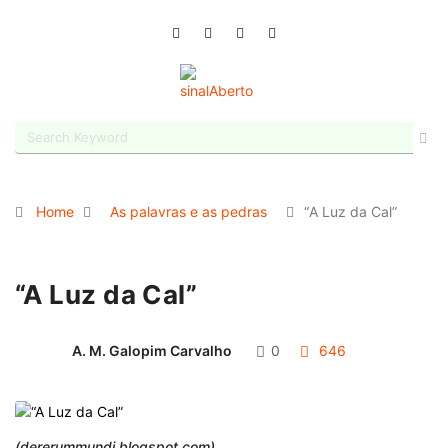
Home
As palavras e as pedras
“A Luz da Cal”
“A Luz da Cal”
A. M. Galopim Carvalho
0
646
(dererummundi.blogspot.com)