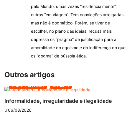
pelo Mundo: umas vezes “residencialmente”,
outras “em viagem”. Tem convicções arreigadas,
mas não é dogmático. Porém, se tiver de
escolher, no plano das ideias, recusa mais
depressa os “pragma” de justificação para a
amoralidade do egoísmo e da indiferença do que
os “dogma” de bússola ética.
Outros artigos
LENDO E RELENDO
OLHARES
Informalidade, irregularidade e ilegalidade
A
06/08/2026