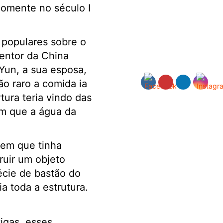
Somente no século I
 populares sobre o
entor da China
Yun, a sua esposa,
ão raro a comida ia
ura teria vindo das
em que a água da
vem que tinha
ruir um objeto
écie de bastão do
 toda a estrutura.
igas, esses