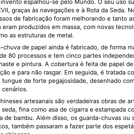
o invento espalhou-se pelo Mundo. O seu uso s
VII, graças às navegações e à Rota da Seda. N
essos de fabricação foram melhorando e tanto 
á eram produzidos em massa, com novas tecnolo
mo as estruturas de metal.
a-chuva de papel ainda é fabricado, de forma 
 de 80 processos e tem cinco partes independe
haste e pintura. A cobertura é feita de papel d
ação e para não rasgar. Em seguida, é tratada co
 tungue de forte pegajosidade, desenhado com 
 cenários.
hineses artesanais são verdadeiras obras de a
 A seda, fina como asa de cigarra e estampada c
a de bambu. Além disso, os guarda-chuvas ou 
cos, também passaram a fazer parte dos espetá