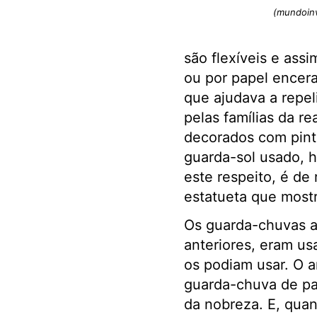
(mundoin
são flexíveis e ass
ou por papel encer
que ajudava a repel
pelas famílias da r
decorados com pint
guarda-sol usado, h
este respeito, é de
estatueta que most
Os guarda-chuvas an
anteriores, eram u
os podiam usar. O a
guarda-chuva de pap
da nobreza. E, quan