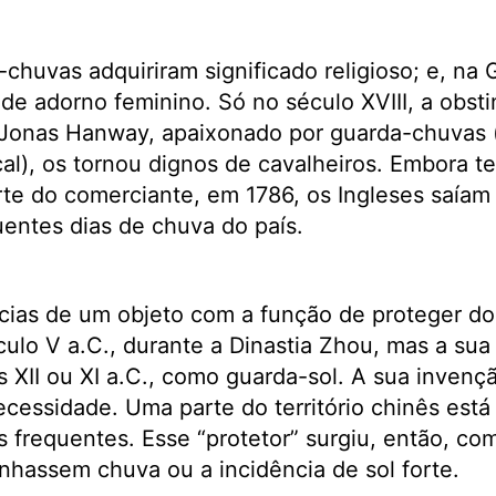
-chuvas adquiriram significado religioso; e, na 
de adorno feminino. Só no século XVIII, a obst
 Jonas Hanway, apaixonado por guarda-chuvas (
cal), os tornou dignos de cavalheiros. Embora te
te do comerciante, em 1786, os Ingleses saíam
uentes dias de chuva do país.
cias de um objeto com a função de proteger do
ulo V a.C., durante a Dinastia Zhou, mas a sua 
 XII ou XI a.C., como guarda-sol. A sua inven
ecessidade. Uma parte do território chinês est
s frequentes. Esse “protetor” surgiu, então, co
hassem chuva ou a incidência de sol forte.