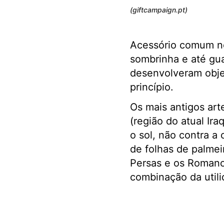
(giftcampaign.pt)
Acessório comum no
sombrinha e até gua
desenvolveram objet
princípio.
Os mais antigos ar
(região do atual Ir
o sol, não contra a
de folhas de palmeir
Persas e os Romanos
combinação da utili