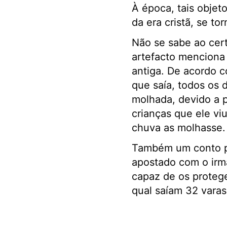
À época, tais objet
da era cristã, se t
Não se sabe ao cert
artefacto menciona
antiga. De acordo c
que saía, todos os 
molhada, devido a p
crianças que ele vi
chuva as molhasse
Também um conto po
apostado com o irm
capaz de os proteg
qual saíam 32 varas