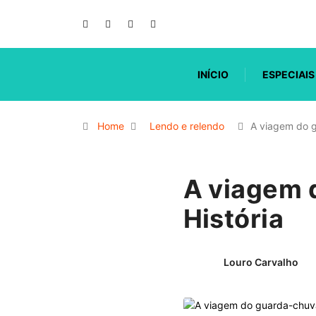
INÍCIO
ESPECIAIS
Home
Lendo e relendo
A viagem do 
A viagem 
História
Louro Carvalho