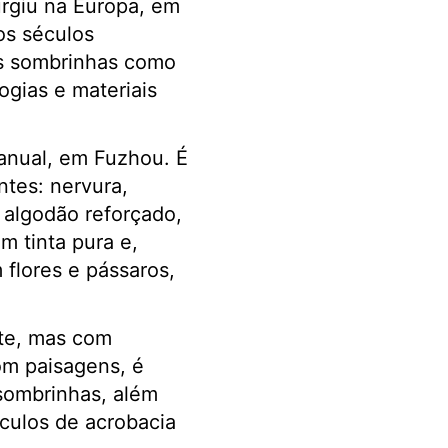
urgiu na Europa, em
os séculos
as sombrinhas como
gias e materiais
manual, em Fuzhou. É
ntes: nervura,
e algodão reforçado,
m tinta pura e,
flores e pássaros,
rte, mas com
om paisagens, é
sombrinhas, além
culos de acrobacia