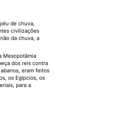
péu de chuva,
tes civilizações
 não da chuva, a
na Mesopotâmia
beça dos reis contra
 abanos, eram feitos
os, os Egípcios, os
riais, para a