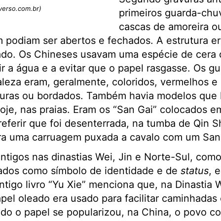
verso.com.br)
primeiros guarda-chu
cascas de amoreira o
im podiam ser abertos e fechados. A estrutura e
ado. Os Chineses usavam uma espécie de cera 
ir a água e a evitar que o papel rasgasse. Os 
ealeza eram, geralmente, coloridos, vermelhos e
uras ou bordados. Também havia modelos que 
oje, nas praias. Eram os “San Gai” colocados e
 referir que foi desenterrada, na tumba de Qin 
ra uma carruagem puxada a cavalo com um San
tigos nas dinastias Wei, Jin e Norte-Sul, como
sados como símbolo de identidade e de
status
, 
ntigo livro “Yu Xie” menciona que, na Dinastia 
el oleado era usado para facilitar caminhadas 
do o papel se popularizou, na China, o povo c