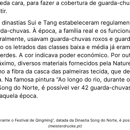
eda cara, para fazer a cobertura de guarda-ch
ir.
 dinastias Sui e Tang estabeleceram regulamen
da-chuvas. À época, a família real e os funcion
geralmente, usavam guarda-chuvas roxos e guar
 os letrados das classes baixa e média já era
rdes. A cor indicava poder económico. Por out
ximo, diversos materiais fornecidos pela Natur
 a fibra da casca das palmeiras tecida, que d
a. Na famosa pintura “Ao longo do rio, durante o
Song do Norte, é possível ver 42 guarda-chuvas
naquela época.
urante o Festival de Qingming”, datada da Dinastia Song do Norte, é po
(meisterdrucke.pt)