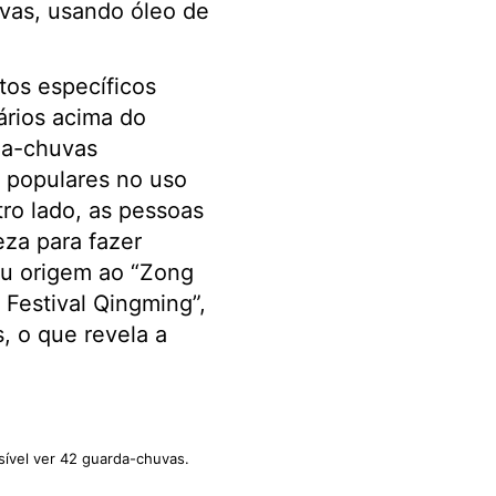
uvas, usando óleo de
tos específicos
ários acima do
da-chuvas
m populares no uso
ro lado, as pessoas
eza para fazer
eu origem ao “Zong
 Festival Qingming”,
, o que revela a
ssível ver 42 guarda-chuvas.