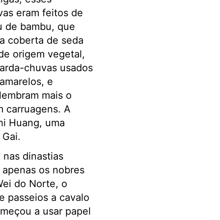
vas eram feitos de
u de bambu, que
ra coberta de seda
de origem vegetal,
guarda-chuvas usados
 amarelos, e
lembram mais o
m carruagens. A
Shi Huang, uma
 Gai.
 nas dinastias
e apenas os nobres
Wei do Norte, o
e passeios a cavalo
omeçou a usar papel