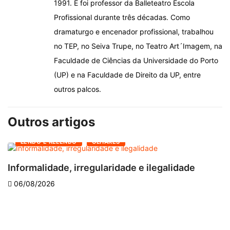
1991. E foi professor da Balleteatro Escola
Profissional durante três décadas. Como
dramaturgo e encenador profissional, trabalhou
no TEP, no Seiva Trupe, no Teatro Art´Imagem, na
Faculdade de Ciências da Universidade do Porto
(UP) e na Faculdade de Direito da UP, entre
outros palcos.
Outros artigos
LENDO E RELENDO
OLHARES
Informalidade, irregularidade e ilegalidade
A
06/08/2026