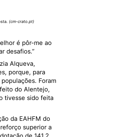
osta.
(cm-crato.pt)
melhor é pôr-me ao
r desafios.”
zia Alqueva,
es, porque, para
ar populações. Foram
eito do Alentejo,
 tivesse sido feita
ução da EAHFM do
eforço superior a
 dotação de 141,2