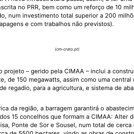
inscrita no PRR, bem como um reforço de 10 mi
o, num investimento total superior a 200 milhõ
apagens e com trabalhos não previstos).
(cm-crato.pt)
 projeto – gerido pela CIMAA – inclui a constr
nte, de 150 megawatts, assim como uma central 
 de regadio, para a agricultura, e sistema de ab
rica da região, a barragem garantirá o abasteci
dos 15 concelhos que formam a CIMAA: Alter do
Nisa, Ponte de Sor e Sousel, num total de cerca
erca de 5500 hectares, vindo as obras de constr