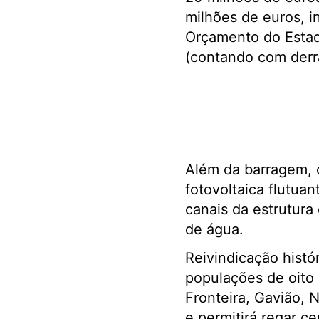
milhões de euros, 
Orçamento do Estad
(contando com derr
Além da barragem, o
fotovoltaica flutua
canais da estrutura
de água.
Reivindicação histó
populações de oito 
Fronteira, Gavião, 
e permitirá regar c