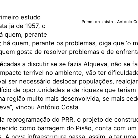
imeiro estudo
Primeiro-ministro, António C
ta já de 1957, o
á quem, perante
a; há quem, perante os problemas, diga que ‘o 
á quem gosta de resolver problemas e de enfrenta
adas a discutir se se fazia Alqueva, não se fa
impacto terrível no ambiente, vão ter dificuldad
 vai ser necessário deslocar populações, realoj
cio de oportunidades e de riqueza que teriam f
a região muito mais desenvolvida, se mais cedo
eva”, vincou António Costa.
da reprogramação do PRR, o projeto de constr
ecido como barragem do Pisão, conta com um r
. A nova infraestrutura passa, assim, a ter uma