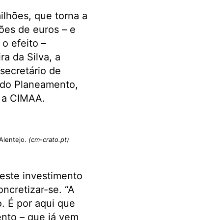
ilhões, que torna a
ões de euros – e
o efeito –
a da Silva, a
secretário de
o do Planeamento,
 a CIMAA.
 Alentejo.
(cm-crato.pt)
este investimento
oncretizar-se. “A
. É por aqui que
nto – que já vem