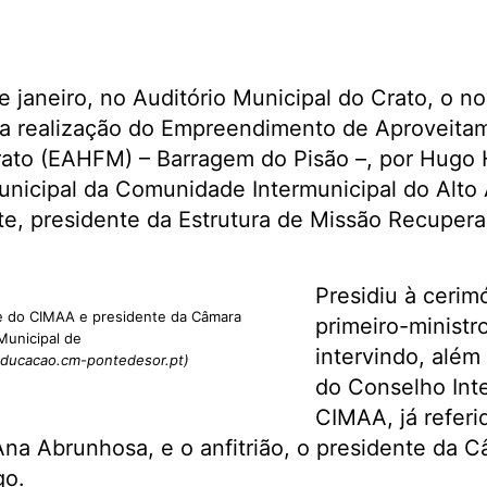
de janeiro, no Auditório Municipal do Crato, o n
 a realização do Empreendimento de Aproveitam
rato (EAHFM) – Barragem do Pisão –, por Hugo H
nicipal da Comunidade Intermunicipal do Alto 
te, presidente da Estrutura de Missão Recupera
Presidiu à cerim
te do CIMAA e presidente da Câmara
primeiro-ministr
Municipal de
intervindo, além
educacao.cm-pontedesor.pt)
do Conselho Int
CIMAA, já referid
 Ana Abrunhosa, e o anfitrião, o presidente da 
go.