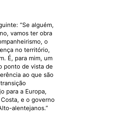
eguinte: “Se alguém,
ano, vamos ter obra
 companheirismo, o
nça no território,
m. É, para mim, um
 ponto de vista de
ferência ao que são
transição
jo para a Europa,
 Costa, e o governo
lto-alentejanos.”