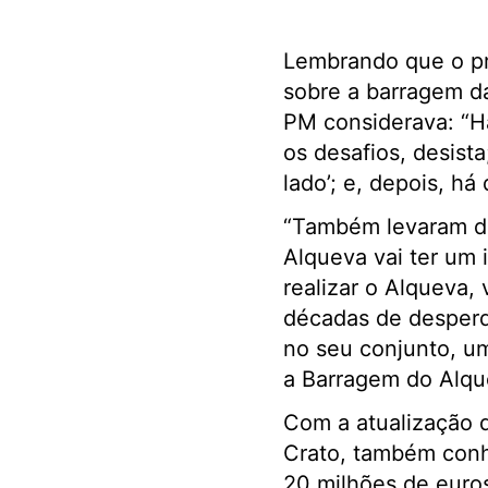
Lembrando que o pr
sobre a barragem da
PM considerava: “H
os desafios, desist
lado’; e, depois, h
“Também levaram déc
Alqueva vai ter um 
realizar o Alqueva,
décadas de desperdí
no seu conjunto, um
a Barragem do Alqu
Com a atualização 
Crato, também conh
20 milhões de euros