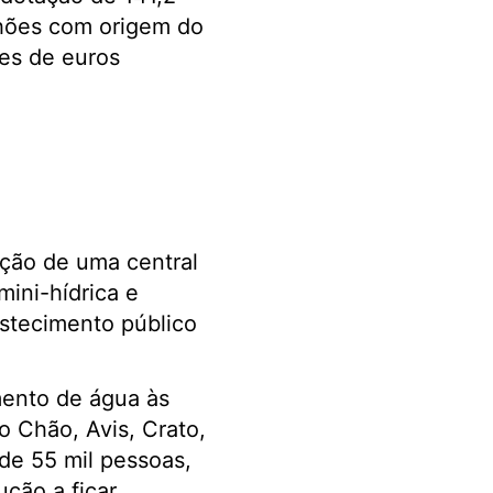
lhões com origem do
es de euros
ução de uma central
mini-hídrica e
astecimento público
mento de água às
 Chão, Avis, Crato,
 de 55 mil pessoas,
ução a ficar