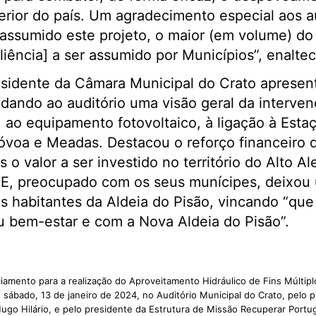
erior do país. Um agradecimento especial aos au
assumido este projeto, o maior (em volume) do
iência] a ser assumido por Municípios”, enalte
esidente da Câmara Municipal do Crato apresen
dando ao auditório uma visão geral da interven
, ao equipamento fotovoltaico, à ligação à Est
óvoa e Meadas. Destacou o reforço financeiro d
 o valor a ser investido no território do Alto Al
 E, preocupado com os seus munícipes, deixou
 habitantes da Aldeia do Pisão, vincando “que 
u bem-estar e com a Nova Aldeia do Pisão”.
iamento para a realização do Aproveitamento Hidráulico de Fins Múltip
o sábado, 13 de janeiro de 2024, no Auditório Municipal do Crato, pelo
ugo Hilário, e pelo presidente da Estrutura de Missão Recuperar Portug