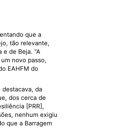
ientando que a
o, tão relevante,
a e de Beja. “A
, um novo passo,
o do EAHFM do
 destacava, da
ue, dos cerca de
iliência [PRR],
sões, nenhum exigiu
do que a Barragem