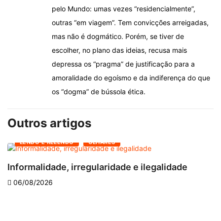
pelo Mundo: umas vezes “residencialmente”,
outras “em viagem”. Tem convicções arreigadas,
mas não é dogmático. Porém, se tiver de
escolher, no plano das ideias, recusa mais
depressa os “pragma” de justificação para a
amoralidade do egoísmo e da indiferença do que
os “dogma” de bússola ética.
Outros artigos
LENDO E RELENDO
OLHARES
Informalidade, irregularidade e ilegalidade
A
06/08/2026