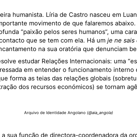
ira humanista. Líria de Castro nasceu em Luan
importante movimento de que falaremos abaixo.
funda “paixão pelos seres humanos”, uma carac
 contacto que se tem com ela. Há um
je ne sais
ncantamento na sua oratória que denunciam be
esolve estudar Relações Internacionais: uma “es
ressada em entender o funcionamento interno 
 que forma as teias das relações globais (sobret
tração dos recursos económicos) se tornam agê
Arquivo de Identidade Angolano
(@aia_angola)
a sua função de directora-coordenadora da or