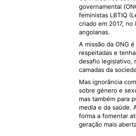
governamental (ONG
feministas LBTIQ (L
criado em 2017, no 
angolanas.
A missão da ONG é 
respeitadas e tenha
desafio legislativo
camadas da socied
Mas ignorância com
sobre género e sexu
mas também para púb
media
e da saúde. A
forma a fomentar at
geração mais aberta