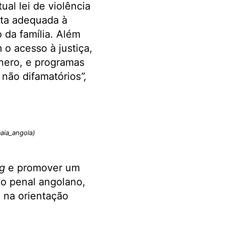
ual lei de violência
sta adequada à
 da família. Além
o acesso à justiça,
énero, e programas
 não difamatórios
”,
aia_angola)
ng
e promover um
go penal angolano,
 na orientação