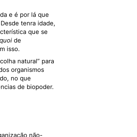
da e é por lá que
 Desde tenra idade,
terística que se
 quoi
de
m isso.
colha natural” para
dos organismos
udo, no que
ncias de biopoder.
ganização não-