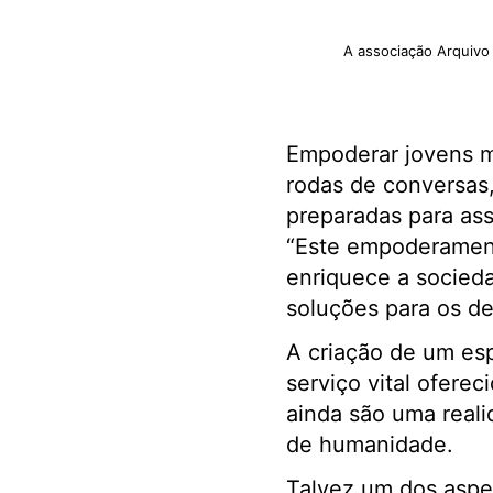
A associação Arquivo
Empoderar jovens m
rodas de conversas
preparadas para assu
“Este empoderamen
enriquece a socied
soluções para os d
A criação de um es
serviço vital ofere
ainda são uma reali
de humanidade.
Talvez um dos aspet