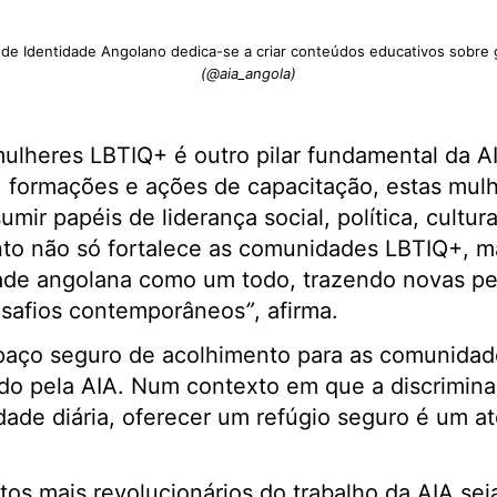
 de Identidade Angolano dedica-se a criar conteúdos educativos sobre 
(@aia_angola)
ulheres LBTIQ+ é outro pilar fundamental da A
, formações e ações de capacitação, estas mul
mir papéis de liderança social, política, cultur
to não só fortalece as comunidades LBTIQ+, 
ade angolana como um todo, trazendo novas pe
esafios contemporâneos
”
, afirma.
paço seguro de acolhimento para as comunida
cido pela AIA. Num contexto em que a discrimina
dade diária, oferecer um refúgio seguro é um at
os mais revolucionários do trabalho da AIA se