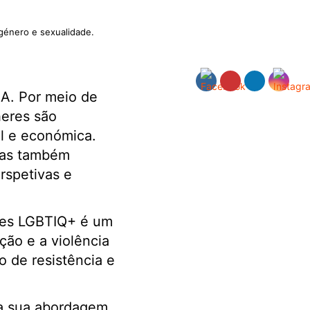
género e sexualidade.
IA. Por meio de
heres são
al e económica.
mas também
rspetivas e
des LGBTIQ+ é um
ção e a violência
o de resistência e
ja sua abordagem