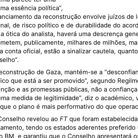
ma essência política”,
anciamento da reconstrução envolve juízos de l
ional, de risco político e de durabilidade do acor
na ótica do analista, haverá uma descrença gene
ometem, publicamente, milhares de milhões, ma
a conta oficial, estão a sinalizar cautela, quanto
elho”.
reconstrução de Gaza, mantém-se a “desconfian
ífico que está a ser promovido”, segundo Regilm
enção e as promessas públicas, não a confiança
uma medida de legitimidade”, diz o académico,
que o plano é mais performativo do que operac
Conselho revelou ao
FT
que foram estabelecida
iamento, tendo os estados aderentes preferido
do BM, e garantiu que o Conselho apresentará os