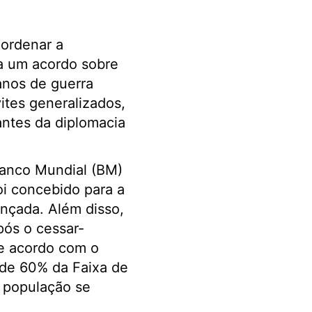
oordenar a
a um acordo sobre
anos de guerra
ites generalizados,
tantes da diplomacia
Banco Mundial (BM)
i concebido para a
ançada. Além disso,
pós o cessar-
de acordo com o
s de 60% da Faixa de
a população se