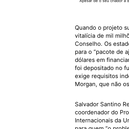
Apesar de o seu criador a 
Quando o projeto s
vitalícia de mil mil
Conselho. Os estad
para o “pacote de a
dólares em financia
foi depositado no f
exige requisitos in
Morgan, que não os
Salvador Santino Re
coordenador do Pr
Internacionais da U
para quem “o probl