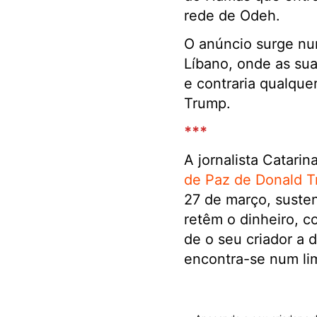
rede de Odeh.
O anúncio surge num
Líbano, onde as sua
e contraria qualque
Trump.
***
A jornalista Catari
de Paz de Donald T
27 de março, susten
retêm o dinheiro, co
de o seu criador a
encontra-se num limb