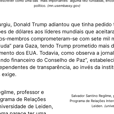
descrever como uma das “mais importantes” alguma vez fundadas, encon
político.
(mn.usembassy.gov)
urgiu, Donald Trump adiantou que tinha pedido
hões de dólares aos líderes mundiais que aceitar
os-membros comprometeram-se com sete mil m
juda” para Gaza, tendo Trump prometido mais d
mento dos EUA. Todavia, como observa a jornal
undo financeiro do Conselho de Paz”, estabele
dependentes de transparência, ao invés da insti
 exige.
gilme, professor e
Salvador Santino Regilme,
ograma de Relações
Programa de Relações Inter
niversidade de Leiden,
Leiden.
(unive
ema parece ter uma