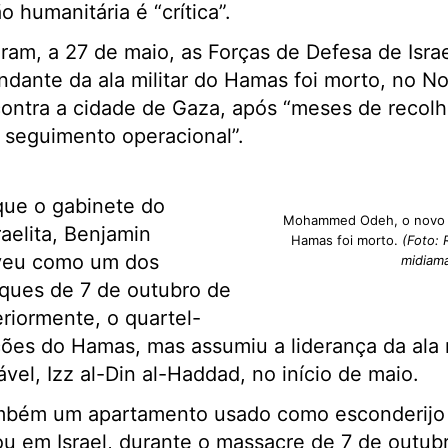
o humanitária é “crítica”.
ram, a 27 de maio, as Forças de Defesa de Isr
ante da ala militar do Hamas foi morto, no No
ontra a cidade de Gaza, após “meses de recolh
e seguimento operacional”.
e o gabinete do
Mohammed Odeh, o novo c
raelita, Benjamin
Hamas foi morto.
(Foto: 
veu como um dos
midiam
aques de 7 de outubro de
eriormente, o quartel-
ões do Hamas, mas assumiu a liderança da ala m
vel, Izz al-Din al-Haddad, no início de maio.
mbém um apartamento usado como esconderijo p
u em Israel, durante o massacre de 7 de outubr