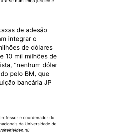
tra-se num limbo jurídico e
 taxas de adesão
am integrar o
ilhões de dólares
e 10 mil milhões de
ista, “nenhum dólar
cido pelo BM, que
tuição bancária JP
 professor e coordenador do
nacionais da Universidade de
rsiteitleiden.nl)