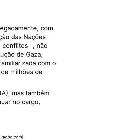
alegadamente, com
ação das Nações
conflitos –, não
trução de Gaza,
familiarizada com o
 de milhões de
EUA), mas também
nuar no cargo,
n.globo.com)