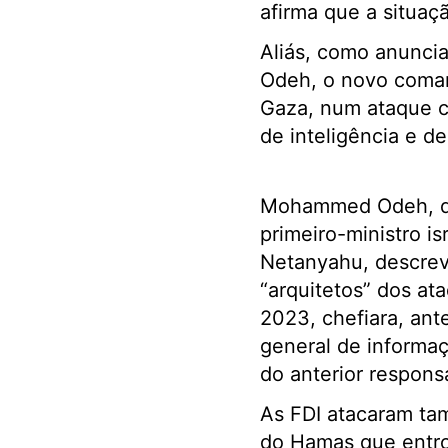
afirma que a situaçã
Aliás, como anuncia
Odeh, o novo comand
Gaza, num ataque c
de inteligência e d
Mohammed Odeh, qu
primeiro-ministro is
Netanyahu, descre
“arquitetos” dos at
2023, chefiara, ant
general de informaç
do anterior responsá
As FDI atacaram ta
do Hamas que entro