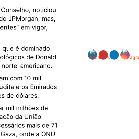
 Conselho, noticiou
 do JPMorgan, mas,
entes” em vigor,
o, que é dominado
eológicos de Donald
r norte-americano.
iam com 10 mil
udita e os Emirados
s de dólares.
r mil milhões de
iação da União
essários mais de 71
e Gaza, onde a ONU