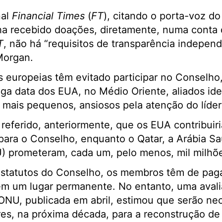
nal
Financial Times
(
FT
), citando o porta-voz do
ha recebido doações, diretamente, numa conta
T
, não há “requisitos de transparência independ
Morgan.
s europeias têm evitado participar no Conselh
nga data dos EUA, no Médio Oriente, aliados id
 mais pequenos, ansiosos pela atenção do líde
referido, anteriormente, que os EUA contribuir
para o Conselho, enquanto o Qatar, a Arábia Sa
) prometeram, cada um, pelo menos, mil milhõe
statutos do Conselho, os membros têm de paga
rem um lugar permanente. No entanto, uma aval
ONU, publicada em abril, estimou que serão nec
ares, na próxima década, para a reconstrução d