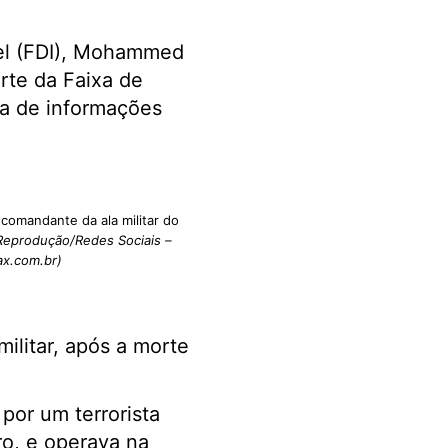
ael (FDI), Mohammed
rte da Faixa de
a de informações
omandante da ala militar do
Reprodução/Redes Sociais –
ax.com.br)
ilitar, após a morte
or um terrorista
o, e operava na