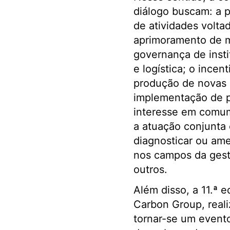
diálogo buscam: a 
de atividades volta
aprimoramento de m
governança de instit
e logística; o ince
produção de novas m
implementação de p
interesse em comum,
a atuação conjunta 
diagnosticar ou ame
nos campos da gestã
outros.
Além disso, a 11.ª 
Carbon Group, reali
tornar-se um evento