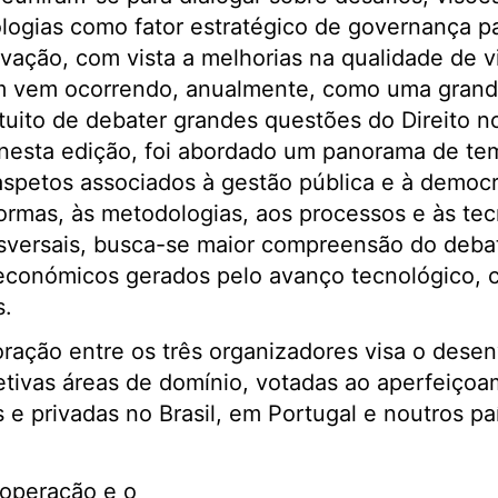
logias como fator estratégico de governança pa
ação, com vista a melhorias na qualidade de v
m vem ocorrendo, anualmente, como uma grand
tuito de debater grandes questões do Direito n
nesta edição, foi abordado um panorama de tem
 aspetos associados à gestão pública e à demo
formas, às metodologias, aos processos e às tecn
sversais, busca-se maior compreensão do debat
económicos gerados pelo avanço tecnológico,
s.
ração entre os três organizadores visa o dese
etivas áreas de domínio, votadas ao aperfeiço
s e privadas no Brasil, em Portugal e noutros pa
ooperação e o