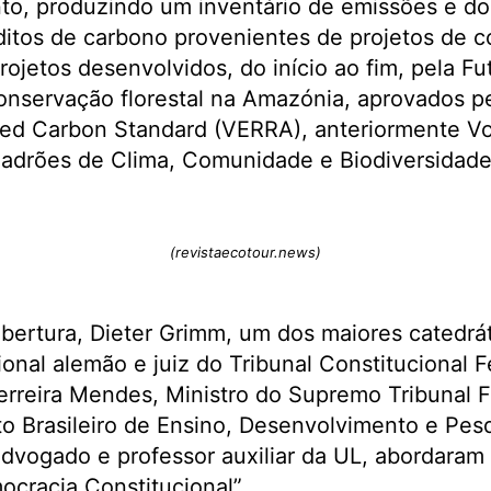
to, produzindo um inventário de emissões e d
itos de carbono provenientes de projetos de co
ojetos desenvolvidos, do início ao fim, pela F
onservação florestal na Amazónia, aprovados pe
fied Carbon Standard (VERRA), anteriormente V
Padrões de Clima, Comunidade e Biodiversidade
(revistaecotour.news)
ertura, Dieter Grimm, um dos maiores catedrát
ional alemão e juiz do Tribunal Constitucional F
rreira Mendes, Ministro do Supremo Tribunal Fe
uto Brasileiro de Ensino, Desenvolvimento e Pes
advogado e professor auxiliar da UL, abordaram
cracia Constitucional”.