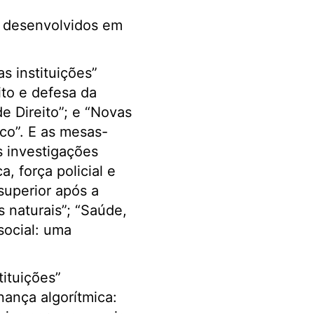
s desenvolvidos em
s instituições”
ito e defesa da
e Direito”; e “Novas
co”. E as mesas-
 investigações
, força policial e
superior após a
 naturais”; “Saúde,
social: uma
tituições”
nança algorítmica: