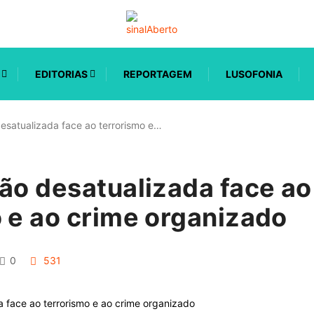
EDITORIAS
REPORTAGEM
LUSOFONIA
desatualizada face ao terrorismo e…
ão desatualizada face ao
 e ao crime organizado
0
531