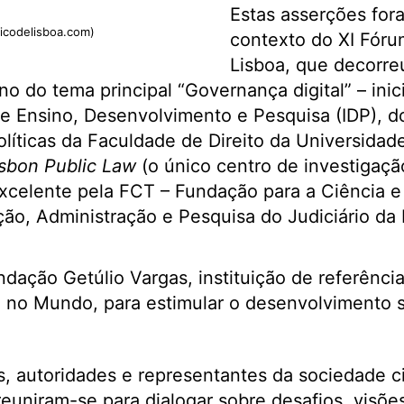
Estas asserções for
dicodelisboa.com)
contexto do XI Fóru
Lisboa, que decorre
o do tema principal “Governança digital” – inic
 de Ensino, Desenvolvimento e Pesquisa (IDP), do
olíticas da Faculdade de Direito da Universidad
isbon Public Law
(o único centro de investigação
xcelente pela FCT – Fundação para a Ciência e 
ção, Administração e Pesquisa do Judiciário 
ndação Getúlio Vargas, instituição de referênc
 e no Mundo, para estimular o desenvolvimento
s, autoridades e representantes da sociedade ci
reuniram-se para dialogar sobre desafios, visõe