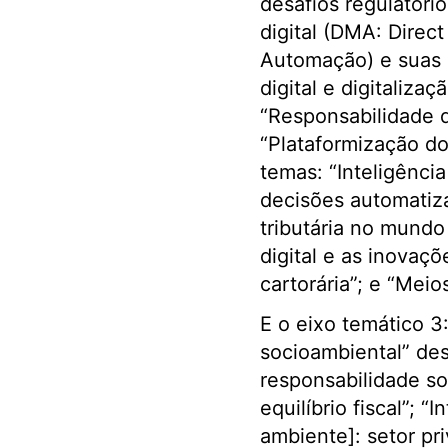
desafios regulatóri
digital (DMA: Dire
Automação) e suas in
digital e digitaliza
“Responsabilidade da
“Plataformização do
temas: “Inteligência 
decisões automatiza
tributária no mundo 
digital e as inovaçõ
cartorária”; e “Meio
E o eixo temático 3:
socioambiental” de
responsabilidade so
equilíbrio fiscal”; 
ambiente]: setor pr