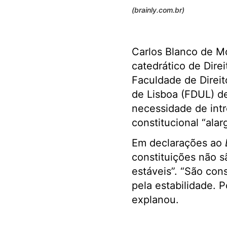
(brainly.com.br)
Carlos Blanco de Mo
catedrático de Direi
Faculdade de Direit
de Lisboa (FDUL) d
necessidade de intro
constitucional “ala
Em declarações ao
constituições não s
estáveis”. “São co
pela estabilidade. 
explanou.