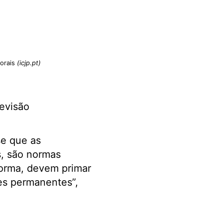
Morais
(icjp.pt)
revisão
se que as
s, são normas
forma, devem primar
ões permanentes”,