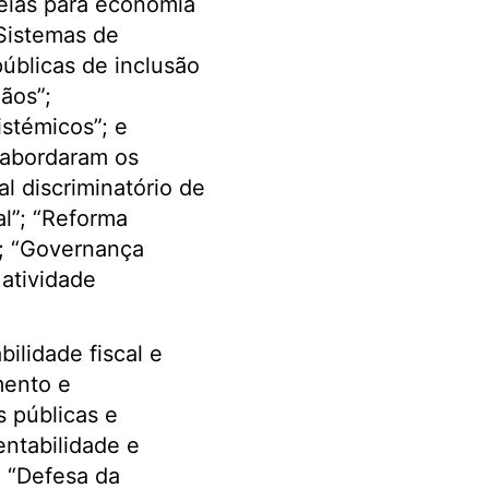
peias para economia
Sistemas de
públicas de inclusão
dãos”;
istémicos”; e
 abordaram os
al discriminatório de
al”; “Reforma
e”; “Governança
 atividade
ilidade fiscal e
mento e
 públicas e
entabilidade e
e “Defesa da