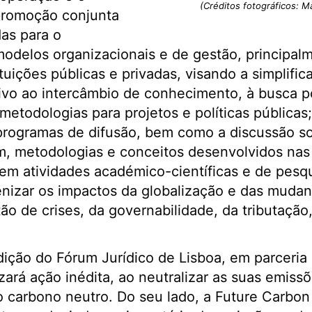
(Créditos fotográficos: M
promoção conjunta
das para o
odelos organizacionais e de gestão, principal
uições públicas e privadas, visando a simplific
ntivo ao intercâmbio de conhecimento, à busca p
etodologias para projetos e políticas públicas;
rogramas de difusão, bem como a discussão s
 metodologias e conceitos desenvolvidos nas t
em atividades académico-científicas e de pesq
nizar os impactos da globalização e das mudanç
o de crises, da governabilidade, da tributação
edição do Fórum Jurídico de Lisboa, em parceria
zará ação inédita, ao neutralizar as suas emiss
 carbono neutro. Do seu lado, a Future Carbon