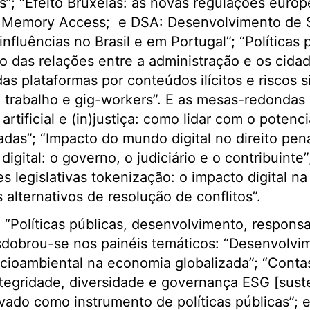
os”; “Efeito Bruxelas: as novas regulações euro
ct Memory Access; e DSA: Desenvolvimento de 
fluências no Brasil e em Portugal”; “Políticas 
ção das relações entre a administração e os cida
s plataformas por conteúdos ilícitos e riscos s
 trabalho e gig-workers”. E as mesas-redondas
artificial e (in)justiça: como lidar com o potenci
das”; “Impacto do mundo digital no direito pen
digital: o governo, o judiciário e o contribuint
es legislativas tokenização: o impacto digital na
s alternativos de resolução de conflitos”.
 “Políticas públicas, desenvolvimento, responsab
sdobrou-se nos painéis temáticos: “Desenvolvi
cioambiental na economia globalizada”; “Contas
“Integridade, diversidade e governança ESG [sust
ivado como instrumento de políticas públicas”; 