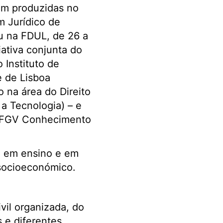
am produzidas no
m Jurídico de
u na FDUL, de 26 a
iativa conjunta do
 Instituto de
e de Lisboa
 na área do Direito
a Tecnologia) – e
da FGV Conhecimento
ia em ensino e em
 socioeconómico.
vil organizada, do
s e diferentes