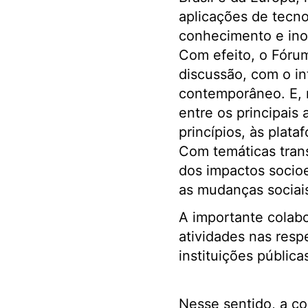
aplicações de tecno
conhecimento e inov
Com efeito, o Fóru
discussão, com o in
contemporâneo. E, 
entre os principais
princípios, às plata
Com temáticas tran
dos impactos socio
as mudanças sociai
A importante colabo
atividades nas resp
instituições pública
Nesse sentido, a c