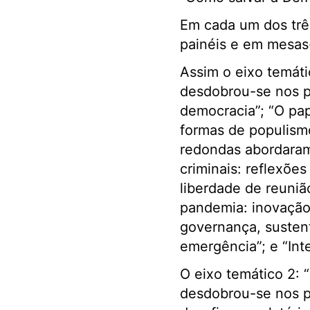
Em cada um dos três
painéis e em mesas
Assim o eixo temáti
desdobrou-se nos pa
democracia”; “O pap
formas de populism
redondas abordaram
criminais: reflexões
liberdade de reuniã
pandemia: inovação 
governança, sustent
emergência”; e “Inte
O eixo temático 2: 
desdobrou-se nos pai