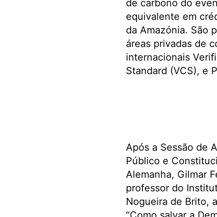
de carbono do even
equivalente em créd
da Amazónia. São pr
áreas privadas de c
internacionais Veri
Standard (VCS), e 
Após a Sessão de Ab
Público e Constituc
Alemanha, Gilmar Fe
professor do Instit
Nogueira de Brito, 
“Como salvar a Demo