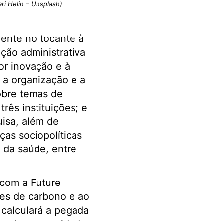
ari Helin – Unsplash)
mente no tocante à
ação administrativa
or inovação e à
 a organização e a
obre temas de
rês instituições; e
uisa, além de
as sociopolíticas
, da saúde, entre
 com a Future
ões de carbono e ao
 calculará a pegada