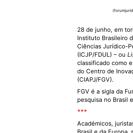
(forumjuri
28 de junho, em torn
Instituto Brasileiro
Ciências Jurídico-P
(ICJP/FDUL) – ou
L
classificado como e
do Centro de Inova
(CIAPJ/FGV).
FGV é a sigla da Fu
pesquisa no Brasil
***
Académicos, jurista
Brasil e da Europa, 