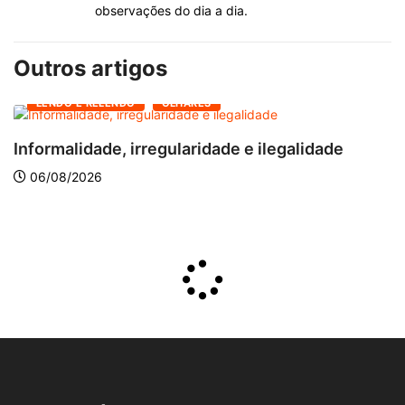
observações do dia a dia.
Outros artigos
LENDO E RELENDO
OLHARES
Informalidade, irregularidade e ilegalidade
A
06/08/2026