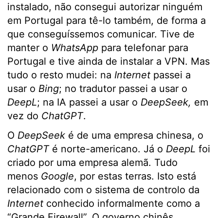
instalado, não consegui autorizar ninguém
em Portugal para tê-lo também, de forma a
que conseguíssemos comunicar. Tive de
manter o
WhatsApp
para telefonar para
Portugal e tive ainda de instalar a VPN. Mas
tudo o resto mudei: na
Internet
passei a
usar o
Bing
; no tradutor passei a usar o
DeepL
; na IA passei a usar o
DeepSeek,
em
vez do
ChatGPT
.
O
DeepSeek
é de uma empresa chinesa, o
ChatGPT
é norte-americano. Já o
DeepL
foi
criado por uma empresa alemã. Tudo
menos
Google
, por estas terras. Isto está
relacionado com o sistema de controlo da
Internet
conhecido informalmente como a
“Grande Firewall”. O governo chinês