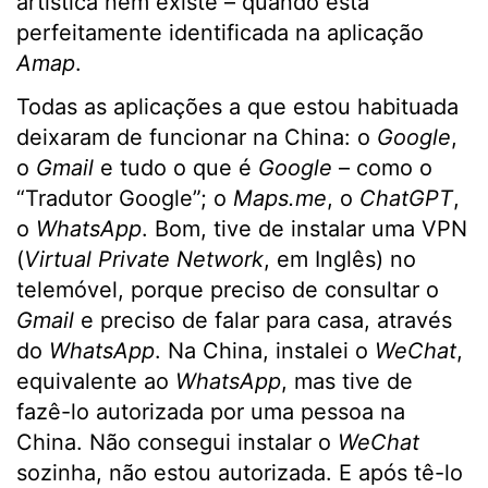
artística nem existe – quando está
perfeitamente identificada na aplicação
Amap
.
Todas as aplicações a que estou habituada
deixaram de funcionar na China: o
Google
,
o
Gmail
e tudo o que é
Google
– como o
“Tradutor Google”; o
Maps.me
, o
ChatGPT
,
o
WhatsApp
. Bom, tive de instalar uma VPN
(
Virtual Private Network
, em Inglês) no
telemóvel, porque preciso de consultar o
Gmail
e preciso de falar para casa, através
do
WhatsApp
. Na China, instalei o
WeChat
,
equivalente ao
WhatsApp
, mas tive de
fazê-lo autorizada por uma pessoa na
China. Não consegui instalar o
WeChat
sozinha, não estou autorizada. E após tê-lo