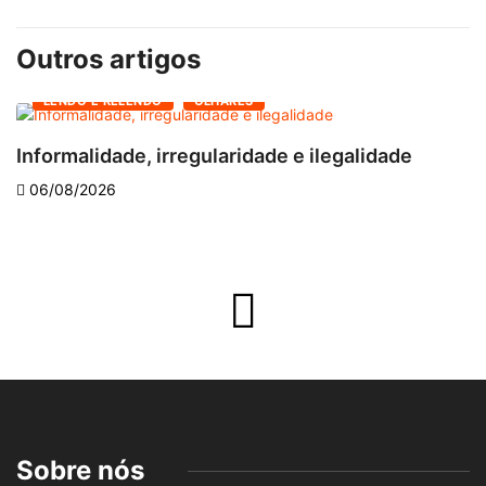
Outros artigos
LENDO E RELENDO
OLHARES
Informalidade, irregularidade e ilegalidade
A
06/08/2026
Sobre nós