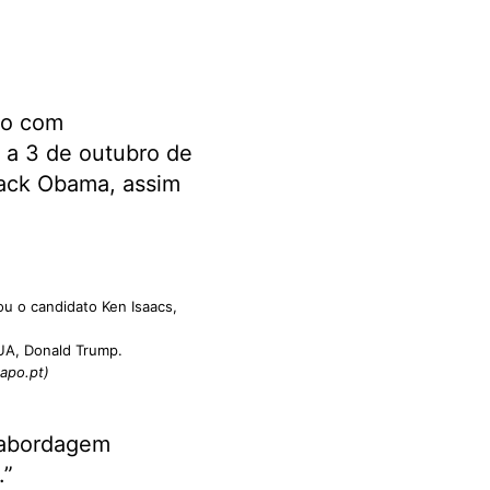
no com
 a 3 de outubro de
rack Obama, assim
ou o candidato Ken Isaacs,
UA, Donald Trump.
apo.pt)
a abordagem
.”