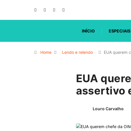
INÍCIO
ESPECIAIS
Home
Lendo e relendo
EUA querem c
EUA quere
assertivo 
Louro Carvalho