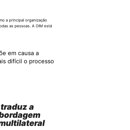
o a principal organização
odas as pessoas. A OIM está
põe em causa a
s difícil o processo
 traduz a
 abordagem
ultilateral