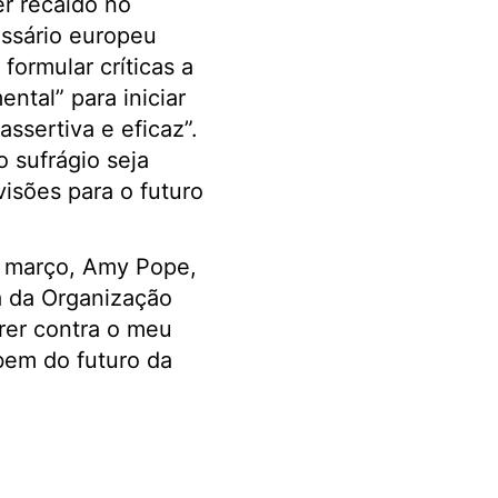
r recaído no
ssário europeu
 formular críticas a
ntal” para iniciar
ssertiva e eficaz”.
 sufrágio seja
visões para o futuro
e março, Amy Pope,
a da Organização
rer contra o meu
bem do futuro da