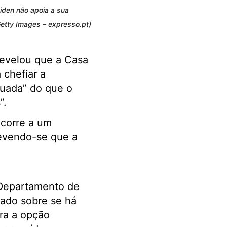
iden não apoia a sua
etty Images – expresso.pt)
evelou que a Casa
chefiar a
quada” do que o
”.
ncorre a um
revendo-se que a
Departamento de
nado sobre se há
ra a opção