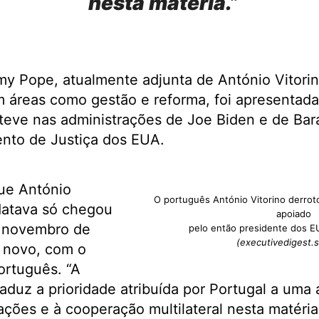
nesta matéria.”
my Pope, atualmente adjunta de António Vitori
 áreas como gestão e reforma, foi apresentada
eve nas administrações de Joe Biden e de Ba
nto de Justiça dos EUA.
ue António
O português António Vitorino derrot
datava só chegou
apoiado
 novembro de
pelo então presidente dos E
(executivedigest.s
 novo, com o
ortuguês. “A
traduz a prioridade atribuída por Portugal a um
ções e à cooperação multilateral nesta matéria