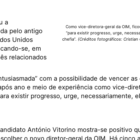
u a
Como vice-diretora-geral da OIM, fic
ada pelo antigo
“para existir progresso, urge, neces
ados Unidos
chefia”.
(Créditos fotográficos: Cristian
icando-se, em
iês relacionados
tusiasmada” com a possibilidade de vencer as 
após ano e meio de experiência como vice-diret
“para existir progresso, urge, necessariamente, 
candidato António Vitorino mostra-se positivo q
escolher o novo diretor-geral da OIM. Há cinco 