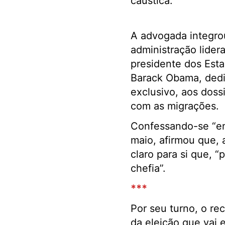
cáustica.
A advogada integro
administração lider
presidente dos Est
Barack Obama, ded
exclusivo, aos doss
com as migrações.
Confessando-se “en
maio, afirmou que, 
claro para si que, 
chefia”.
***
Por seu turno, o re
da eleição que vai 