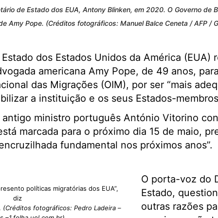
etário de Estado dos EUA, Antony Blinken, em 2020. O Governo de B
e Amy Pope. (Créditos fotográficos: Manuel Balce Ceneta / AFP / G
Estado dos Estados Unidos da América (EUA) r
dvogada americana Amy Pope, de 49 anos, para 
cional das Migrações (OIM), por ser “mais ade
obilizar a instituição e os seus Estados-membros
o antigo ministro português António Vitorino co
stá marcada para o próximo dia 15 de maio, p
encruzilhada fundamental nos próximos anos”.
O porta-voz do 
esento políticas migratórias dos EUA”,
Estado, questio
diz
outras razões pa
.
(Créditos fotográficos: Pedro Ladeira –
s –1.folha.uol.com.br)