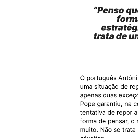
“Penso qu
forma
estratég
trata de u
O português António
uma situação de reg
apenas duas exceçõ
Pope garantiu, na 
tentativa de repor 
forma de pensar, o n
muito. Não se trata