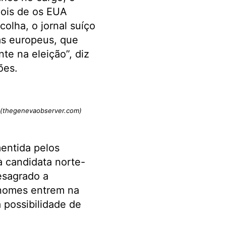
pois de os EUA
lha, o jornal suíço
as europeus, que
te na eleição”, diz
ões.
(thegenevaobserver.com)
entida pelos
à candidata norte-
esagrado a
 nomes entrem na
 possibilidade de