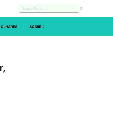
OLHARES
SOBRE
r,