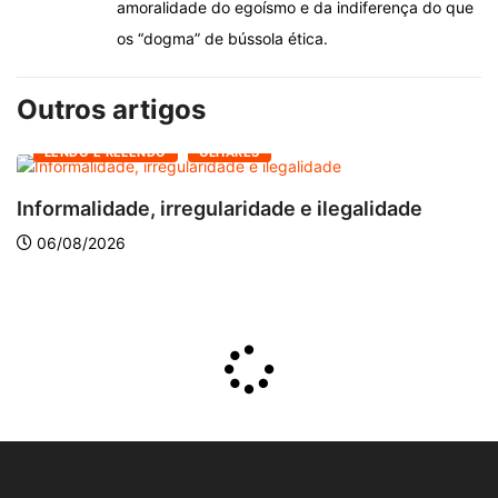
amoralidade do egoísmo e da indiferença do que
os “dogma” de bússola ética.
Outros artigos
LENDO E RELENDO
OLHARES
Informalidade, irregularidade e ilegalidade
A
06/08/2026