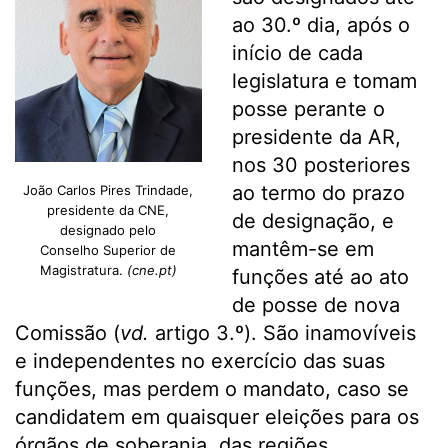
ao 30.º dia, após o
início de cada
legislatura e tomam
posse perante o
presidente da AR,
nos 30 posteriores
ao termo do prazo
João Carlos Pires Trindade,
presidente da CNE,
de designação, e
designado pelo
mantêm-se em
Conselho Superior de
Magistratura.
(cne.pt)
funções até ao ato
de posse de nova
Comissão (
vd.
artigo 3.º). São inamovíveis
e independentes no exercício das suas
funções, mas perdem o mandato, caso se
candidatem em quaisquer eleições para os
órgãos de soberania, das regiões