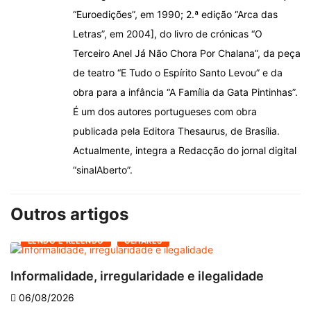
“Euroedições”, em 1990; 2.ª edição “Arca das
Letras”, em 2004], do livro de crónicas “O
Terceiro Anel Já Não Chora Por Chalana”, da peça
de teatro “E Tudo o Espírito Santo Levou” e da
obra para a infância “A Família da Gata Pintinhas”.
É um dos autores portugueses com obra
publicada pela Editora Thesaurus, de Brasília.
Actualmente, integra a Redacção do jornal digital
“sinalAberto”.
Outros artigos
LENDO E RELENDO
OLHARES
Informalidade, irregularidade e ilegalidade
A
06/08/2026