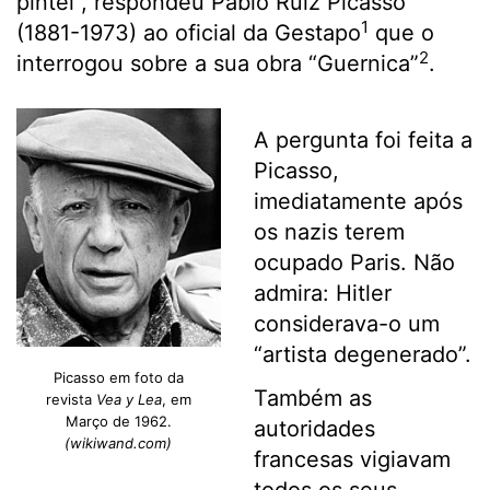
pintei”, respondeu Pablo Ruiz Picasso
1
(1881-1973) ao oficial da Gestapo
que o
2
interrogou sobre a sua obra “Guernica”
.
A pergunta foi feita a
Picasso,
imediatamente após
os nazis terem
ocupado Paris. Não
admira: Hitler
considerava-o um
“artista degenerado”.
Picasso em foto da
Também as
revista
Vea y Lea
, em
Março de 1962.
autoridades
(wikiwand.com)
francesas vigiavam