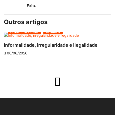
Feira.
Outros artigos
LENDO E RELENDO
OLHARES
Informalidade, irregularidade e ilegalidade
A
06/08/2026