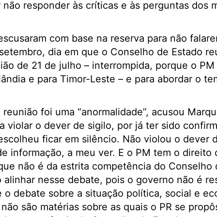
 não responder às críticas e às perguntas dos
 escusaram com base na reserva para não falarem
setembro, dia em que o Conselho de Estado reu
ião de 21 de julho – interrompida, porque o PM
ândia e para Timor-Leste – e para abordar o te
a reunião foi uma “anormalidade”, acusou Marq
 violar o dever de sigilo, por já ter sido confi
scolheu ficar em silêncio. Não violou o dever d
e informação, a meu ver. E o PM tem o direito 
que não é da estrita competência do Conselho
o alinhar nesse debate, pois o governo não é r
 o debate sobre a situação política, social e e
 não são matérias sobre as quais o PR se propô