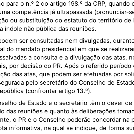
 para o n.º 2 do artigo 198.º da CRP, quando d
uma competência já ultrapassada (pronunciar-s
ção ou substituição do estatuto do território de
 índole não pública das reuniões.
 podem ser consultadas nem divulgadas, durant
nal do mandato presidencial em que se realizar
ssalvadas a consulta e a divulgação das atas, n
s, por decisão do PR. Após o referido período 
ação das atas, que podem ser efetuadas por soli
egurada pelo secretário do Conselho de Estado
pública (confrontar artigo 13.º).
lho de Estado e o secretário têm o dever de s
do das reuniões e quanto às deliberações toma
nte, o PR e o Conselho poderão concordar na p
a informativa, na qual se indique, de forma suc