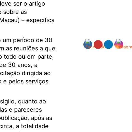
eve ser o artigo
e sobre as
 Macau) – especifica
e um período de 30
am as reuniões a que
o todo ou em parte,
de 30 anos, a
citação dirigida ao
 e pelos serviços
igilo, quanto ao
das e pareceres
ublicação, após as
inta, a totalidade