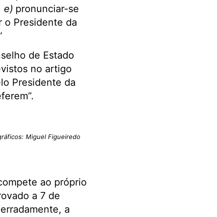
;
e)
pronunciar-se
r o Presidente da
”
nselho de Estado
vistos no artigo
elo Presidente da
eferem”.
gráficos: Miguel Figueiredo
compete ao próprio
rovado a 7 de
 erradamente, a