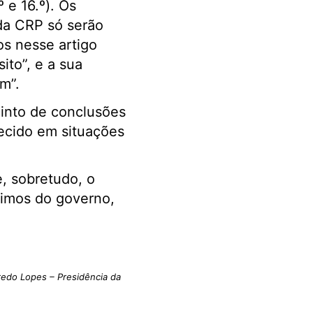
º e 16.º). Os
 da CRP só serão
os nesse artigo
ito”, e a sua
m”.
into de conclusões
ecido em situações
e, sobretudo, o
ximos do governo,
iredo Lopes – Presidência da