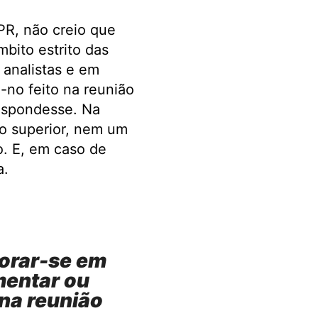
PR, não creio que
bito estrito das
 analistas e em
-no feito na reunião
respondesse. Na
o superior, nem um
o. E, em caso de
a.
orar-se em
mentar ou
na reunião