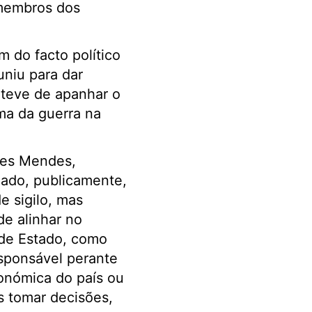
 membros dos
 do facto político
niu para dar
 teve de apanhar o
ma da guerra na
ues Mendes,
rmado, publicamente,
e sigilo, mas
de alinhar no
 de Estado, como
esponsável perante
conómica do país ou
s tomar decisões,