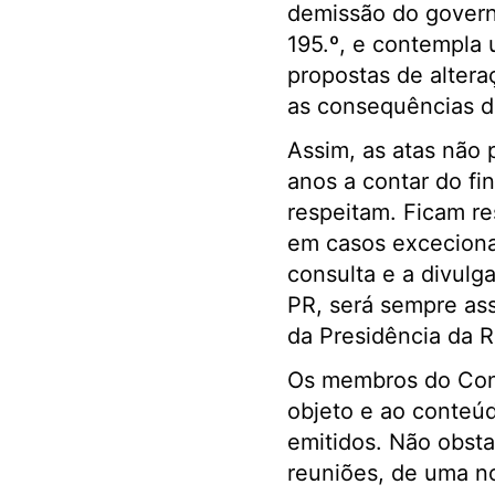
demissão do governo
195.º, e contempla 
propostas de altera
as consequências da
Assim, as atas não
anos a contar do fi
respeitam. Ficam re
em casos excecionai
consulta e a divulg
PR, será sempre ass
da Presidência da Re
Os membros do Conse
objeto e ao conteú
emitidos. Não obsta
reuniões, de uma not