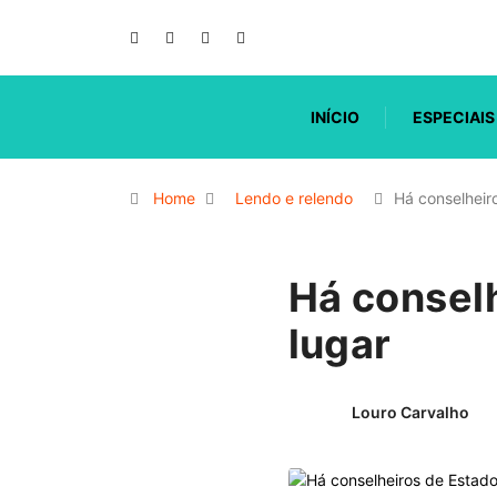
INÍCIO
ESPECIAIS
Home
Lendo e relendo
Há conselhei
Há consel
lugar
Louro Carvalho