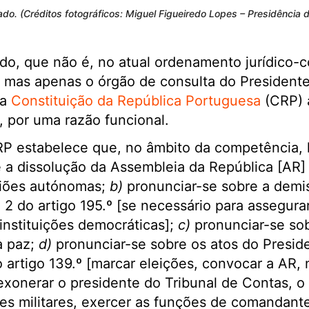
do. (Créditos fotográficos: Miguel Figueiredo Lopes – Presidência 
o, que não é, no atual ordenamento jurídico-c
 mas apenas o órgão de consulta do Presidente
na
Constituição da República Portuguesa
(CRP) 
), por uma razão funcional.
CRP estabelece que, no âmbito da competência,
 a dissolução da Assembleia da República [AR]
giões autónomas;
b)
pronunciar-se sobre a demi
 2 do artigo 195.º [se necessário para assegurar
nstituições democráticas];
c)
pronunciar-se sob
a paz;
d)
pronunciar-se sobre os atos do Presid
no artigo 139.º [marcar eleições, convocar a AR,
exonerar o presidente do Tribunal de Contas, o
fes militares, exercer as funções de comandan