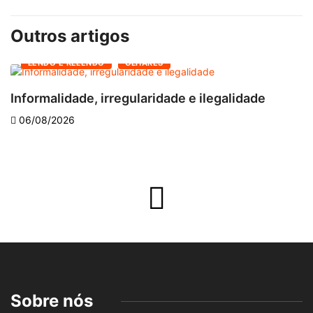
Outros artigos
LENDO E RELENDO
OLHARES
Informalidade, irregularidade e ilegalidade
A
06/08/2026
Sobre nós