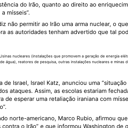
stência do Irão, quanto ao direito ao enriqueci
 a mísseis”.
diz não permitir ao Irão uma arma nuclear, o qu
a as autoridades tenham advertido que tal pod
 Usinas nucleares (instalações que promovem a geração de energia elét
de água), reatores de pesquisa, outras instalações nucleares e minas d
a de Israel, Israel Katz, anunciou uma “situaçã
dos ataques. Assim, as escolas estariam fechad
ra de esperar uma retaliação iraniana com míss
o”.
ado norte-americano, Marco Rubio, afirmou que
s contra o Irão” e que informou Washington de