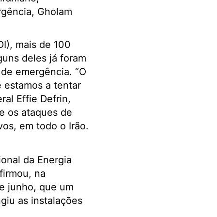
gência, Gholam
DI), mais de 100
guns deles já foram
o de emergência. “O
e estamos a tentar
ral Effie Defrin,
ue os ataques de
vos, em todo o Irão.
ional da Energia
firmou, na
e junho, que um
ngiu as instalações