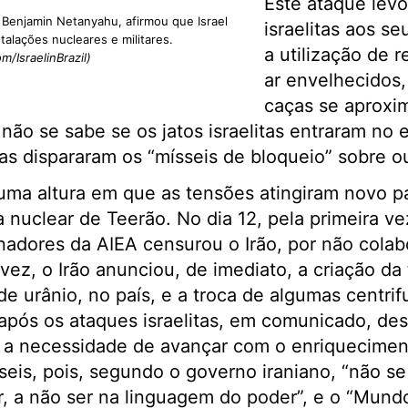
Este ataque levo
a, Benjamin Netanyahu, afirmou que Israel
israelitas aos se
talações nucleares e militares.
a utilização de 
om/IsraelinBrazil)
ar envelhecidos,
caças se aproxim
não se sabe se os jatos israelitas entraram no
as dispararam os “mísseis de bloqueio” sobre ou
uma altura em que as tensões atingiram novo p
nuclear de Teerão. No dia 12, pela primeira v
adores da AIEA censurou o Irão, por não colab
vez, o Irão anunciou, de imediato, a criação da 
e urânio, no país, e a troca de algumas centrif
após os ataques israelitas, em comunicado, de
m a necessidade de avançar com o enriquecimen
eis, pois, segundo o governo iraniano, “não s
r, a não ser na linguagem do poder”, e o “Mun