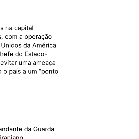
s na capital
ís, com a operação
s Unidos da América
chefe do Estado-
a evitar uma ameaça
o o país a um “ponto
mandante da Guarda
iraniano,