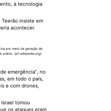
mento, à tecnologia
e Teerão insiste em
eria acontecer.
rica por meio da geração de
e urânio.
(pt.wikipedia.org)
o de emergência”, no
as, em todo o país,
eis e com drones,
 Israel tomou
 que os ataques eram