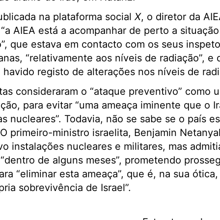
blicada na plataforma social
X
, o diretor da AI
e “a AIEA está a acompanhar de perto a situaçã
”, que estava em contacto com os seus inspeto
anas, “relativamente aos níveis de radiação”, e 
havido registo de alterações nos níveis de rad
litas consideraram o “ataque preventivo” como u
ção, para evitar “uma ameaça iminente que o Ir
 nucleares”. Todavia, não se sabe se o país e
O primeiro-ministro israelita, Benjamin Netany
vo instalações nucleares e militares, mas admit
 “dentro de alguns meses”, prometendo prosseg
ra “eliminar esta ameaça”, que é, na sua ótica,
ria sobrevivência de Israel”.