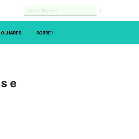
OLHARES
SOBRE
es e