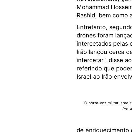
Mohammad Hossein 
Rashid, bem como as
Entretanto, segundo
drones foram lançado
intercetados pelas 
Irão lançou cerca de
intercetar”, disse ao
referindo que poder
Israel ao Irão envo
O porta-voz militar israeli
(en.w
de enriquecimento d