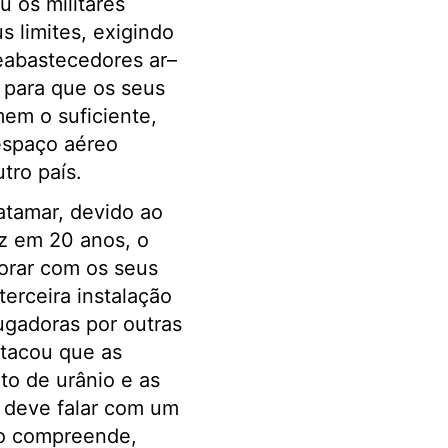
u os militares
us limites, exigindo
reabastecedores ar–
 para que os seus
em o suficiente,
 espaço aéreo
tro país.
atamar, devido ao
ez em 20 anos, o
orar com os seus
terceira instalação
ugadoras por outras
stacou que as
to de urânio e as
e deve falar com um
do compreende,