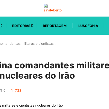
EDITORIAS
REPORTAGEM
LUSOFONIA
 comandantes militares e cientistas…
mina comandantes militar
 nucleares do Irão
0
733