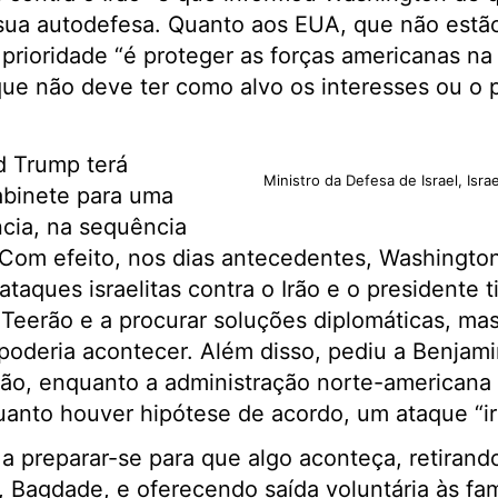
 sua autodefesa. Quanto aos EUA, que não estã
 prioridade “é proteger as forças americanas na
que não deve ter como alvo os interesses ou o 
d Trump terá
Ministro da Defesa de Israel, Israe
binete para uma
cia, na sequência
. Com efeito, nos dias antecedentes, Washingto
ataques israelitas contra o Irão e o presidente t
 Teerão e a procurar soluções diplomáticas, m
 poderia acontecer. Além disso, pediu a Benja
ção, enquanto a administração norte-americana
quanto houver hipótese de acordo, um ataque “iri
 preparar-se para que algo aconteça, retirand
, Bagdade, e oferecendo saída voluntária às fam