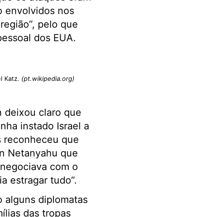
o envolvidos nos
 região”, pelo que
pessoal dos EUA.
l Katz.
(pt.wikipedia.org)
n deixou claro que
inha instado Israel a
as reconheceu que
min Netanyahu que
 negociava com o
a estragar tudo”.
o alguns diplomatas
ílias das tropas