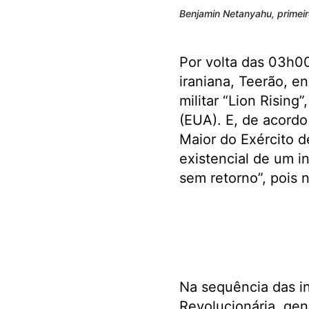
Benjamin Netanyahu, primeiro-
Por volta das 03h00
iraniana, Teerão, e
militar “Lion Risin
(EUA). E, de acord
Maior do Exército d
existencial de um i
sem retorno”, pois 
Na sequência das i
Revolucionária, gen