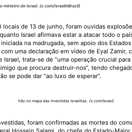
ministro de Israel. (x.com/IsraelinBrazil)
 locais de 13 de junho, foram ouvidas explosõe
nquanto Israel afirmava estar a atacar todo o pa
g”, iniciada na madrugada, sem apoio dos Estado
o com uma declaração em vídeo de Eyal Zamir, 
e Israel, trata-se de “uma operação crucial par
nimigo que procura destruir-nos”, tendo chegad
não se pode dar “ao luxo de esperar”.
Irão no mapa das investidas israelitas.
(x.com/Israel)
nvestidas, foram confirmadas as mortes do co
eral Hossein Salami, do chefe do Estado-Maior 