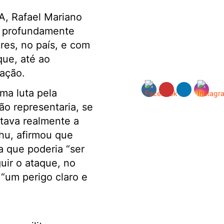
EA, Rafael Mariano
o profundamente
res, no país, e com
que, até ao
iação.
ma luta pela
ão representaria, se
stava realmente a
ahu, afirmou que
ia que poderia “ser
uir o ataque, no
 “um perigo claro e