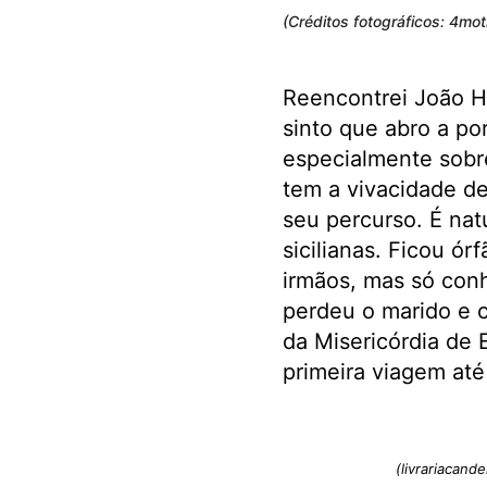
(Créditos fotográficos: 4mo
Reencontrei João H
sinto que abro a po
especialmente sobr
tem a vivacidade d
seu percurso. É nat
sicilianas. Ficou ór
irmãos, mas só con
perdeu o marido e ci
da Misericórdia de 
primeira viagem até
(livrariacand