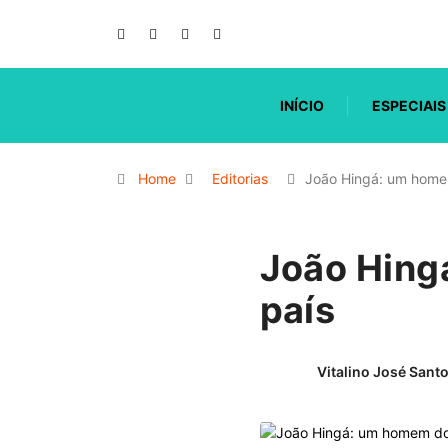
INÍCIO
ESPECIAIS
Home
Editorias
João Hingá: um hom
João Hing
país
Vitalino José Sant