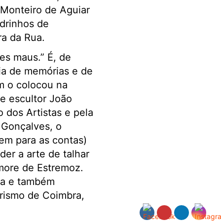
 Monteiro de Aguiar
adrinhos de
a da Rua.
es maus.” É, de
ia de memórias e de
m o colocou na
e escultor João
dos Artistas e pela
 Gonçalves, o
em para as contas)
der a arte de talhar
more de Estremoz.
da e também
urismo de Coimbra,