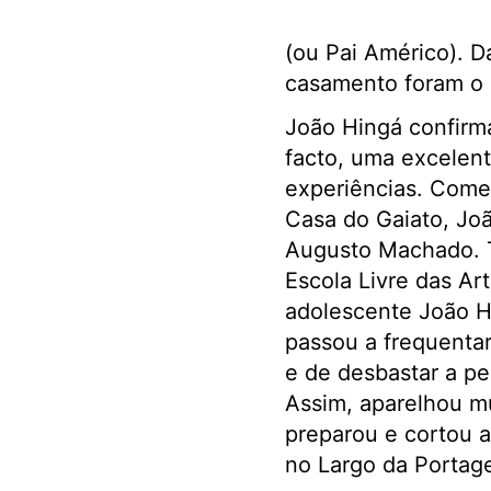
(ou Pai Américo). D
casamento foram o 
João Hingá confirm
facto, uma excelen
experiências. Começ
Casa do Gaiato, Joã
Augusto Machado. T
Escola Livre das Ar
adolescente João Hi
passou a frequentar 
e de desbastar a p
Assim, aparelhou m
preparou e cortou 
no Largo da Portag