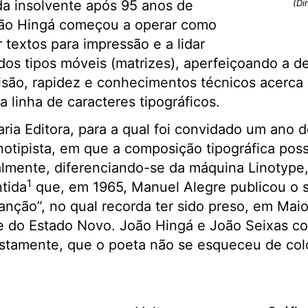
da insolvente após 95 anos de
(Di
oão Hingá começou a operar como
r textos para impressão e a lidar
os tipos móveis (matrizes), aperfeiçoando a de
cisão, rapidez e conhecimentos técnicos acerc
 linha de caracteres tipográficos.
aria Editora, para a qual foi convidado um ano d
tipista, em que a composição tipográfica possib
almente, diferenciando-se da máquina Linotype,
1
ntida
que, em 1965, Manuel Alegre publicou o se
anção”, no qual recorda ter sido preso, em Mai
me do Estado Novo. João Hingá e João Seixas 
estamente, que o poeta não se esqueceu de coloc