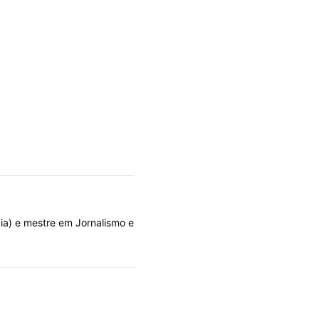
gia) e mestre em Jornalismo e
DOLO POR DESIGN
OLHARES