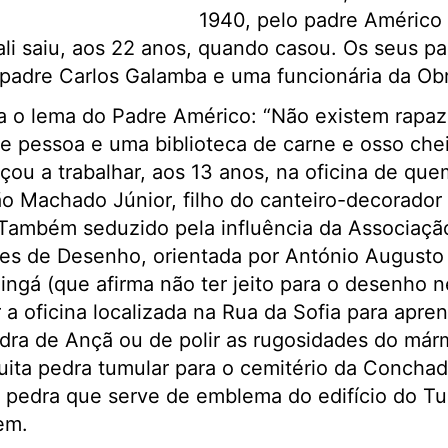
1940, pelo padre Américo
ali saiu, aos 22 anos, quando casou. Os seus p
padre Carlos Galamba e uma funcionária da Obr
a o lema do Padre Américo: “Não existem rapaz
te pessoa e uma biblioteca de carne e osso che
ou a trabalhar, aos 13 anos, na oficina de que
o Machado Júnior, filho do canteiro-decorador 
ambém seduzido pela influência da Associação 
tes de Desenho, orientada por António Augusto
ngá (que afirma não ter jeito para o desenho n
a oficina localizada na Rua da Sofia para apren
edra de Ançã ou de polir as rugosidades do már
uita pedra tumular para o cemitério da Concha
a pedra que serve de emblema do edifício do T
em.