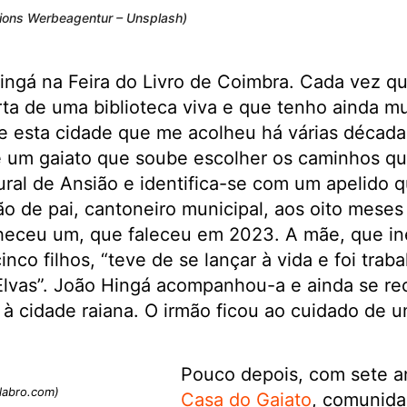
tions Werbeagentur – Unsplash)
ingá na Feira do Livro de Coimbra. Cada vez q
rta de uma biblioteca viva e que tenho ainda mu
e esta cidade que me acolheu há várias década
e um gaiato que soube escolher os caminhos 
ural de Ansião e identifica-se com um apelido q
fão de pai, cantoneiro municipal, aos oito meses
heceu um, que faleceu em 2023. A mãe, que i
nco filhos, “teve de se lançar à vida e foi traba
Elvas”. João Hingá acompanhou-a e ainda se re
 à cidade raiana. O irmão ficou ao cuidado de um
Pouco depois, com sete a
elabro.com)
Casa do Gaiato
, comunida