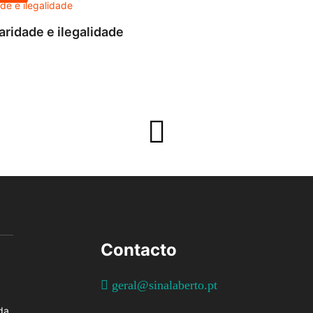
aridade e ilegalidade
Contacto
geral@sinalaberto.pt
da