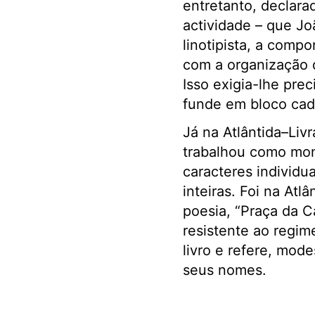
entretanto, declara
actividade – que J
linotipista, a compo
com a organização d
Isso exigia-lhe pre
funde em bloco cada
Já na Atlântida–Livr
trabalhou como mono
caracteres individu
inteiras. Foi na Atlâ
poesia, “Praça da C
resistente ao regi
livro e refere, mod
seus nomes.