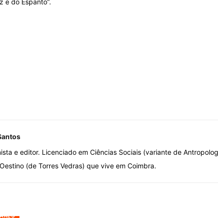
z e do Espanto”.
Santos
nista e editor. Licenciado em Ciências Sociais (variante de Antropolo
estino (de Torres Vedras) que vive em Coimbra.
ARES