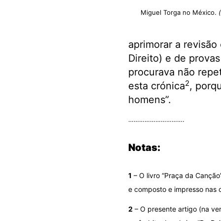
Miguel Torga no México.
aprimorar a revisão
Direito) e de prova
procurava não repet
2
esta crónica
, porq
homens”.
………………………….
Notas:
1
– O livro “Praça da Canção”
e composto e impresso nas o
2
– O presente artigo (na ve