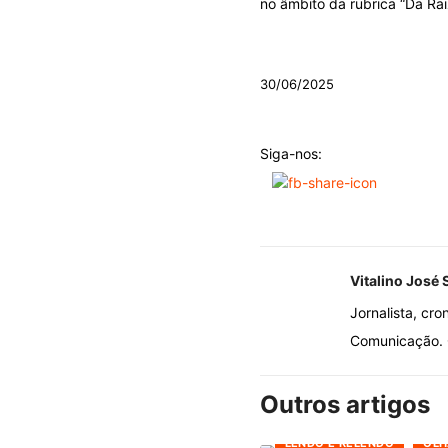
no âmbito da rubrica “Da Rai
.
30/06/2025
Siga-nos:
Vitalino José 
Jornalista, cro
Comunicação. O
Outros artigos
LENDO E RELENDO
OLH