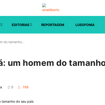
EDITORIAS
REPORTAGEM
LUSOFONIA
em do tamanho…
á: um homem do tamanho
os
0
798