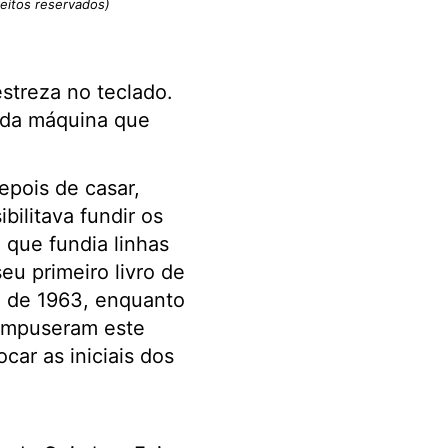
reitos reservados)
streza no teclado.
a da máquina que
epois de casar,
ilitava fundir os
 que fundia linhas
u primeiro livro de
o de 1963, enquanto
compuseram este
ar as iniciais dos