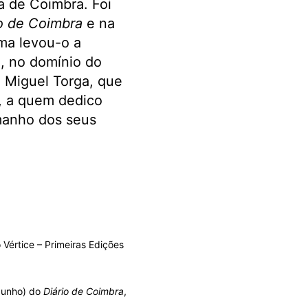
a de Coimbra. Foi
o de Coimbra
e na
rma levou-o a
o, no domínio do
m Miguel Torga, que
á, a quem dedico
manho dos seus
 Vértice – Primeiras Edições
 Junho) do
Diário de Coimbra
,