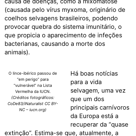
causa de doenças, como a mixomatose
(causada pelo vírus myxoma, originário de
coelhos selvagens brasileiros, podendo
provocar quebra do sistema imunitário, o
que propicia o aparecimento de infeções
bacterianas, causando a morte dos
animais).
Há boas notícias
O lince-ibérico passou de
“em perigo” para
para a vida
“vulnerável” na Lista
selvagem, uma vez
Vermelha da IUCN.
(Créditos fotográficos:
que um dos
CoDe83/iNaturalist CC BY-
principais carnívoros
NC – iucn.org)
da Europa está a
recuperar da “quase
extinção”. Estima-se que, atualmente, a