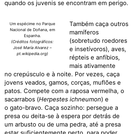
quando os juvenis se encontram em perigo.
Também caça outros
Um espécime no Parque
Nacional de Doñana, em
mamíferos
Espanha.
(sobretudo roedores
(Créditos fotográficos:
José María Alvarez –
e insetívoros), aves,
pt.wikipedia.org)
répteis e anfíbios,
mais ativamente
no crepúsculo e à noite. Por vezes, caça
jovens veados, gamos, corças, muflões e
patos. Compete com a raposa vermelha, o
sacarrabos (
Herpestes ichneumon
) e
o gato-bravo. Caça sozinho: persegue a
presa ou deita-se à espera por detrás de
um arbusto ou de uma pedra, até a presa
estar suficientemente perto, para poder