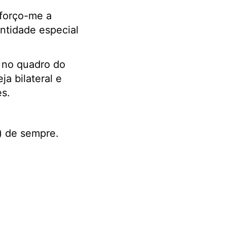
 forço-me a
entidade especial
a no quadro do
a bilateral e
es.
) de sempre.