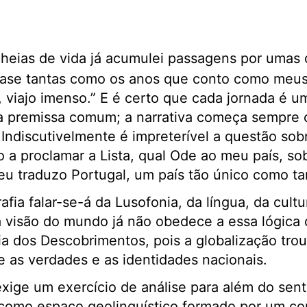
heias de vida já acumulei passagens por umas
quase tantas como os anos que conto como meu
, viajo imenso.” E é certo que cada jornada é 
a premissa comum; a narrativa começa sempre
Indiscutivelmente é impreterível a questão sob
a proclamar a Lista, qual Ode ao meu país, so
eu traduzo Portugal, um país tão único como t
fia falar-se-á da Lusofonia, da língua, da cultu
a visão do mundo já não obedece a essa lógica
 dos Descobrimentos, pois a globalização trou
e as verdades e as identidades nacionais.
exige um exercício de análise para além do senti
 como espaço geolinguístico formado por um co