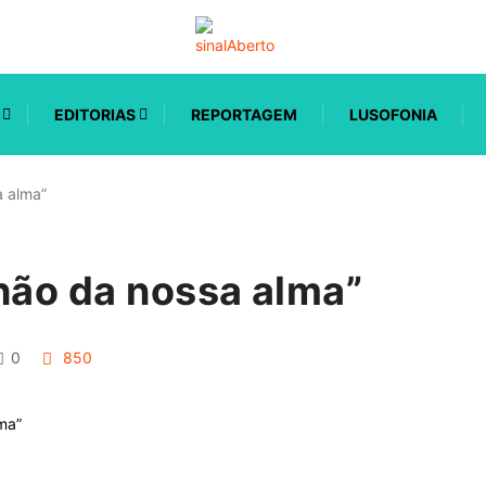
EDITORIAS
REPORTAGEM
LUSOFONIA
a alma”
hão da nossa alma”
0
850