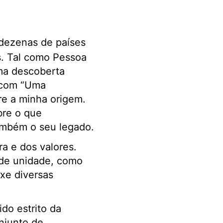
 dezenas de países
s. Tal como Pessoa
uma descoberta
 com “Uma
re a minha origem.
bre o que
ambém o seu legado.
ra e dos valores.
 de unidade, como
xe diversas
do estrito da
njunto de