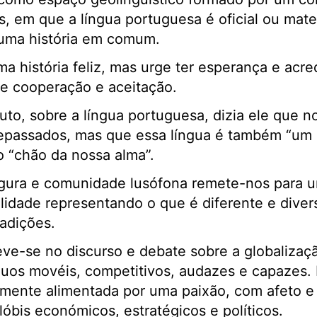
is, em que a língua portuguesa é oficial ou mat
uma história em comum.
 história feliz, mas urge ter esperança e acre
de cooperação e aceitação.
o, sobre a língua portuguesa, dizia ele que no
tepassados, mas que essa língua é também “um 
o “chão da nossa alma”.
igura e comunidade lusófona remete-nos para u
alidade representando o que é diferente e diver
radições.
eve-se no discurso e debate sobre a globalizaç
duos movéis, competitivos, audazes e capazes. 
mente alimentada por uma paixão, com afeto e 
lóbis económicos, estratégicos e políticos.