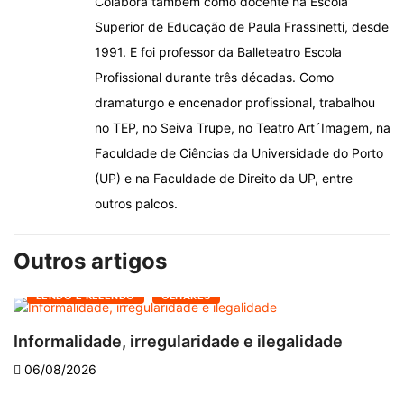
Colabora também como docente na Escola
Superior de Educação de Paula Frassinetti, desde
1991. E foi professor da Balleteatro Escola
Profissional durante três décadas. Como
dramaturgo e encenador profissional, trabalhou
no TEP, no Seiva Trupe, no Teatro Art´Imagem, na
Faculdade de Ciências da Universidade do Porto
(UP) e na Faculdade de Direito da UP, entre
outros palcos.
Outros artigos
LENDO E RELENDO
OLHARES
Informalidade, irregularidade e ilegalidade
A
06/08/2026