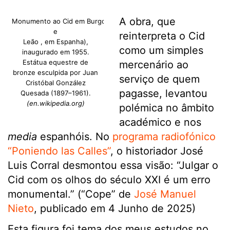
A obra, que
Monumento ao Cid em Burgos (Castela
e
reinterpreta o Cid
Leão , em Espanha),
como um simples
inaugurado em 1955.
Estátua equestre de
mercenário ao
bronze esculpida por Juan
serviço de quem
Cristóbal González
pagasse, levantou
Quesada (1897–1961).
(en.wikipedia.org)
polémica no âmbito
académico e nos
media
espanhóis. No
programa radiofónico
“Poniendo las Calles”
, o historiador José
Luis Corral desmontou essa visão: “Julgar o
Cid com os olhos do século XXI é um erro
monumental.” (“Cope” de
José Manuel
Nieto
, publicado em 4 Junho de 2025)
Esta figura foi tema dos meus estudos no