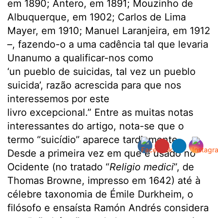
em 1890; Antero, em 1891; Mouzinho de
Albuquerque, em 1902; Carlos de Lima
Mayer, em 1910; Manuel Laranjeira, em 1912
–, fazendo-o a uma cadência tal que levaria
Unanumo a qualificar-nos como
‘un pueblo de suicidas, tal vez un pueblo
suicida’, razão acrescida para que nos
interessemos por este
livro excepcional.”
Entre as muitas notas
interessantes do artigo, nota-se que o
termo “suicídio” aparece tardiamente.
Desde a primeira vez em que é usado no
Ocidente (no tratado “
Religio medici
”, de
Thomas Browne, impresso em 1642) até à
célebre taxonomia de Émile Durkheim, o
filósofo e ensaísta Ramón Andrés considera