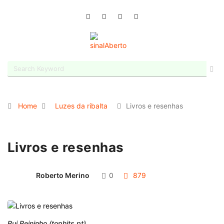
Home
Luzes da ribalta
Livros e resenhas
Livros e resenhas
Roberto Merino
0
879
Rui Reininho (tophits.pt)