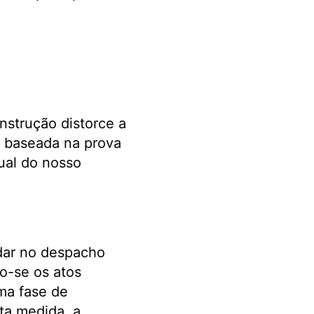
strução distorce a
, baseada na prova
ual do nosso
ndar no despacho
o-se os atos
ma fase de
ta medida, a