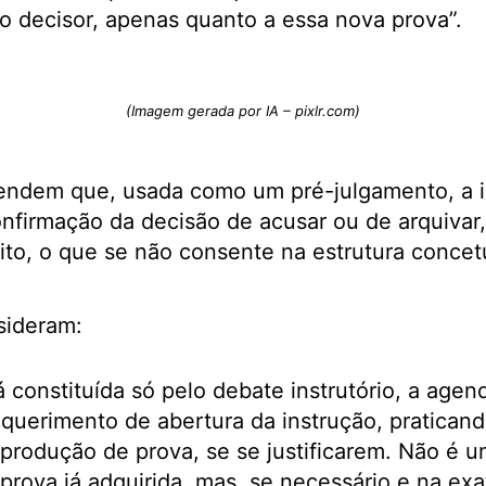
o decisor, apenas quanto a essa nova prova”.
(Imagem gerada por IA – pixlr.com)
endem que, usada como um pré-julgamento, a in
onfirmação da decisão de acusar ou de arquivar
ito, o que se não consente na estrutura concet
sideram:
á constituída só pelo debate instrutório, a age
querimento de abertura da instrução, praticand
produção de prova, se se justificarem. Não é u
prova já adquirida, mas, se necessário e na exa