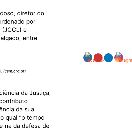
doso, diretor do
ordenado por
a (JCCL) e
algado, entre
s.
(csm.org.pt)
ciência da Justiça,
contributo
dência da sua
o o qual “o tempo
 e na da defesa de