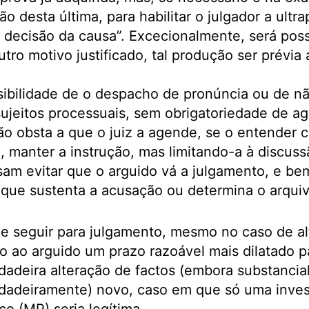
 desta última, para habilitar o julgador a ultra
 decisão da causa”. Excecionalmente, será poss
utro motivo justificado, tal produção ser prévia
sibilidade de o despacho de pronúncia ou de nã
sujeitos processuais, sem obrigatoriedade de ag
não obsta a que o juiz a agende, se o entender 
 manter a instrução, mas limitando-a à discus
sam evitar que o arguido vá a julgamento, e be
a que sustenta a acusação ou determina o arqui
e seguir para julgamento, mesmo no caso de al
o ao arguido um prazo razoável mais dilatado p
dadeira alteração de factos (embora substancial
rdadeiramente) novo, caso em que só uma inves