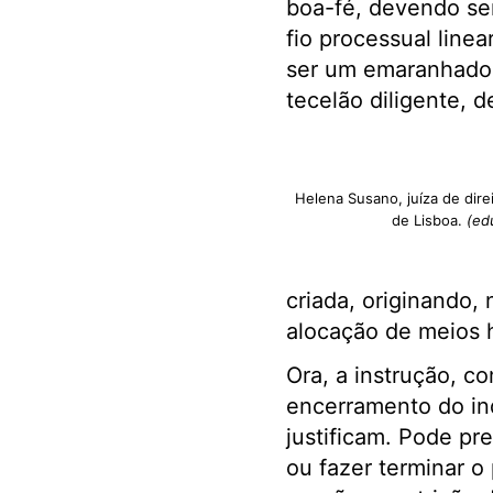
boa-fé, devendo se
fio processual linea
ser um emaranhado 
tecelão diligente, d
Helena Susano, juíza de direi
de Lisboa.
(ed
criada, originando,
alocação de meios h
Ora, a instrução, c
encerramento do inq
justificam. Pode pr
ou fazer terminar o