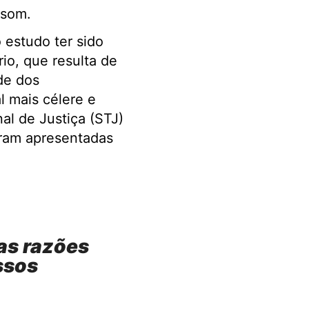
 som.
 estudo ter sido
io, que resulta de
de dos
l mais célere e
al de Justiça (STJ)
oram apresentadas
as razões
ssos