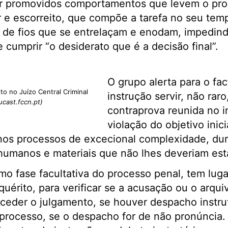
r promovidos comportamentos que levem o pro
r e escorreito, que compõe a tarefa no seu temp
de fios que se entrelaçam e enodam, impedindo
e cumprir “o desiderato que é a decisão final”.
O grupo alerta para o fac
to no Juízo Central Criminal
instrução servir, não raro
ucast.fccn.pt)
contraprova reunida no i
violação do objetivo inici
 nos processos de excecional complexidade, du
umanos e materiais que não lhes deveriam esta
omo fase facultativa do processo penal, tem lug
uérito, para verificar se a acusação ou o arqu
eceder o julgamento, se houver despacho instru
 processo, se o despacho for de não pronúncia. 