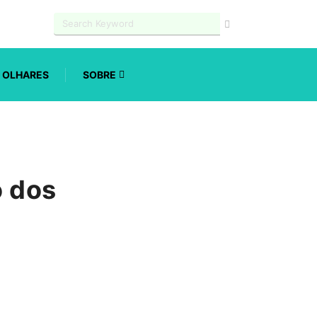
OLHARES
SOBRE
o dos