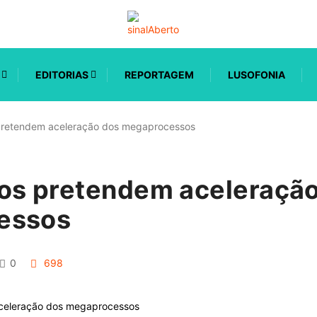
EDITORIAS
REPORTAGEM
LUSOFONIA
pretendem aceleração dos megaprocessos
os pretendem aceleraçã
essos
0
698