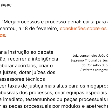
(stj.pt)
 “Megaprocessos e processo penal: carta para 
esentou, a 18 de fevereiro,
conclusões sobre os 
os
.
ar a instrução ao debate
Juiz conselheiro João 
ão, recorrer à inteligência
Supremo Tribunal de Just
elaborar acórdãos, criar o
do Conselho Supe
(Créditos fotográf
a juízes, dotar juízes dos
ssessores técnicos
ecer taxas de justiça mais altas para os megapr
busivas dos processos, criar equipas especiais
, de imediato, testemunhos ou peças processuais
ir as peças processuais por módulos e apetrecha