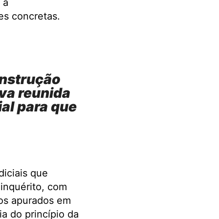
 a
es concretas.
 instrução
ova reunida
ial para que
diciais que
inquérito, com
tos apurados em
a do princípio da