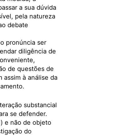
passar a sua dúvida
ível, pela natureza
 ao debate
o pronúncia ser
endar diligência de
conveniente,
são de questões de
m assim à análise da
vamento.
teração substancial
ara se defender.
) e não de objeto
tigação do