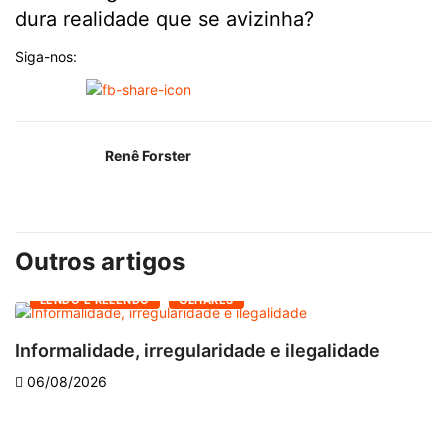
dura realidade que se avizinha?
Siga-nos:
Renê Forster
Outros artigos
LENDO E RELENDO
OLHARES
Informalidade, irregularidade e ilegalidade
A
06/08/2026