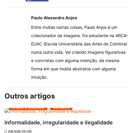
Paulo Alexandre Anjos
Entre muitas outras coisas, Paulo Anjos é um
colecionador de imagens. Foi estudante na ARCA-
EUAC (Escola Universitária das Artes de Coimbra)
numa outra vida. Vai criando imagens figurativas
e concretas com alguma intenção, da mesma
forma em que molda abstratos com alguma
intuição.
Outros artigos
LENDO E RELENDO
OLHARES
Informalidade, irregularidade e ilegalidade
A
06/08/2026