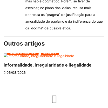
mas não é dogmático. Porém, se tiver de
escolher, no plano das ideias, recusa mais
depressa os “pragma” de justificação para a
amoralidade do egoísmo e da indiferença do que
os “dogma” de bússola ética.
Outros artigos
LENDO E RELENDO
OLHARES
Informalidade, irregularidade e ilegalidade
A
06/08/2026