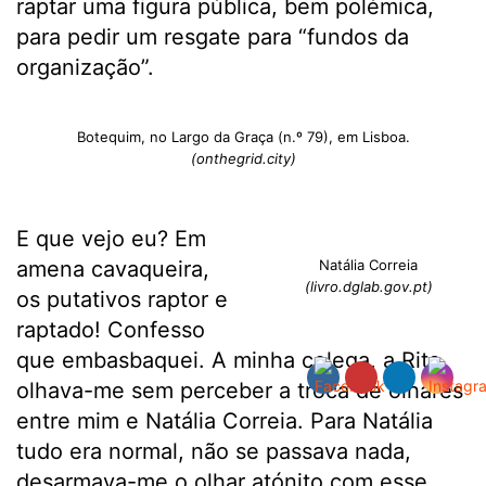
raptar uma figura pública, bem polémica,
para pedir um resgate para “fundos da
organização”.
Botequim, no Largo da Graça (n.º 79), em Lisboa.
(onthegrid.city)
E que vejo eu? Em
amena cavaqueira,
Natália Correia
(livro.dglab.gov.pt)
os putativos raptor e
raptado! Confesso
que embasbaquei. A minha colega, a Rita,
olhava-me sem perceber a troca de olhares
entre mim e Natália Correia. Para Natália
tudo era normal, não se passava nada,
desarmava-me o olhar atónito com esse