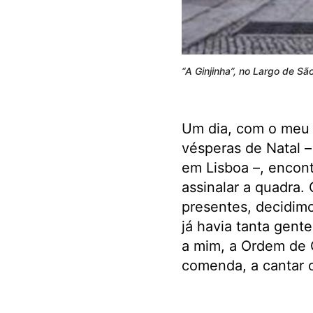
“A Ginjinha”, no Largo de Sã
Um dia, com o meu 
vésperas de Natal –
em Lisboa –, encon
assinalar a quadra.
presentes, decidim
já havia tanta gent
a mim, a Ordem de C
comenda, a cantar o