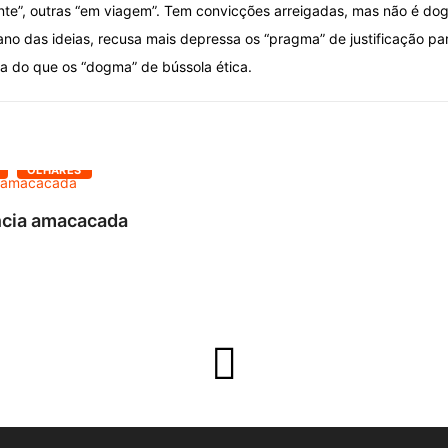
nte”, outras “em viagem”. Tem convicções arreigadas, mas não é dog
lano das ideias, recusa mais depressa os “pragma” de justificação p
ça do que os “dogma” de bússola ética.
OLHARES
ncia amacacada