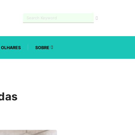
OLHARES
SOBRE
ndas