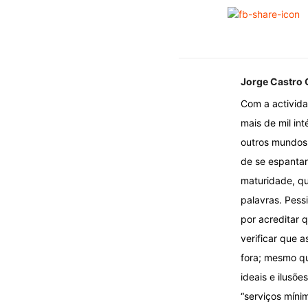
Jorge Castro
Com a activida
mais de mil int
outros mundos:
de se espantar
maturidade, qu
palavras. Pess
por acreditar
verificar que 
fora; mesmo qu
ideais e ilusõ
“serviços míni