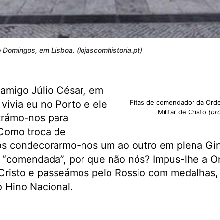
o Domingos, em Lisboa. (lojascomhistoria.pt)
amigo Júlio César, em
 vivia eu no Porto e ele
Fitas de comendador da Orde
Militar de Cristo
(or
trámo-nos para
 Como troca de
os condecorarmo-nos um ao outro em plena Gin
e “comendada”, por que não nós? Impus-lhe a O
risto e passeámos pelo Rossio com medalhas, c
 Hino Nacional.