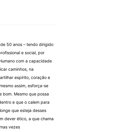
 de 50 anos – tendo dirigido
ofissional e social, por
e) Humano com a capacidade
icar caminhos, na
tilhar espírito, coração e
, mesmo assim, esforça-se
o e bom. Mesmo que possa
dentro e que o calem para
 longe que esteja desses
um dever ético, a que chama
umas vezes