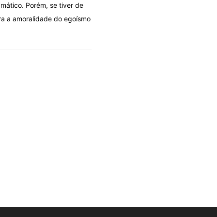
mático. Porém, se tiver de
ara a amoralidade do egoísmo
OLHARES
O iluminismo do caos
06/08/2026