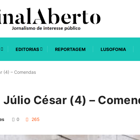
EDITORIAS
REPORTAGEM
LUSOFONIA
ar (4) – Comendas
 Júlio César (4) – Come
es
0
265