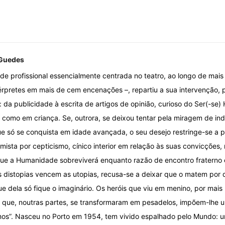
 Guedes
de profissional essencialmente centrada no teatro, ao longo de mais
érpretes em mais de cem encenações –, repartiu a sua intervenção, pr
 da publicidade à escrita de artigos de opinião, curioso do Ser(-s
 como em criança. Se, outrora, se deixou tentar pela miragem de ind
e só se conquista em idade avançada, o seu desejo restringe-se a par
imista por cepticismo, cínico interior em relação às suas convicções
 que a Humanidade sobreviverá enquanto razão de encontro fratern
as distopias vencem as utopias, recusa-se a deixar que o matem por 
e dela só fique o imaginário. Os heróis que viu em menino, por mais
es que, noutras partes, se transformaram em pesadelos, impõem-lhe 
mos”. Nasceu no Porto em 1954, tem vivido espalhado pelo Mundo: 