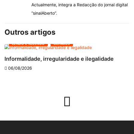
Actualmente, integra a Redacção do jornal digital
“sinalAberto”.
Outros artigos
LENDO E RELENDO
OLHARES
Informalidade, irregularidade e ilegalidade
A
06/08/2026