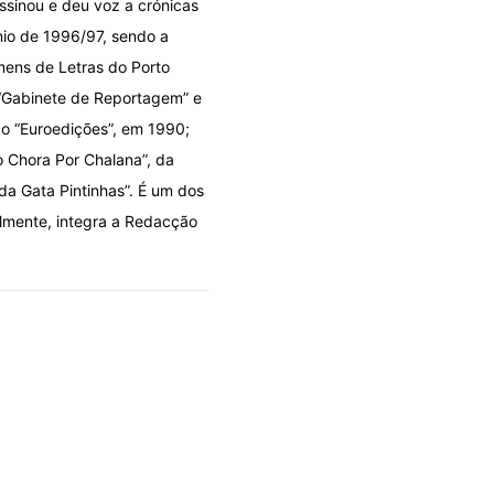
ssinou e deu voz a crónicas
énio de 1996/97, sendo a
mens de Letras do Porto
 “Gabinete de Reportagem” e
ão “Euroedições”, em 1990;
o Chora Por Chalana”, da
 da Gata Pintinhas”. É um dos
almente, integra a Redacção
DOLO POR DESIGN
OLHARES
A fila que se fura por cima
06/08/2026