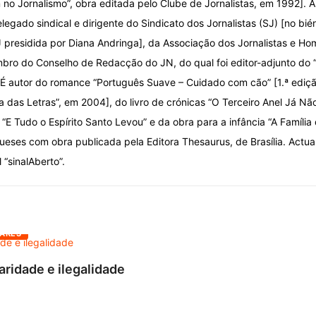
o Jornalismo”, obra editada pelo Clube de Jornalistas, em 1992]. A
elegado sindical e dirigente do Sindicato dos Jornalistas (SJ) [no bi
 presidida por Diana Andringa], da Associação dos Jornalistas e Ho
ro do Conselho de Redacção do JN, do qual foi editor-adjunto do
 É autor do romance “Português Suave – Cuidado com cão” [1.ª ediç
ca das Letras”, em 2004], do livro de crónicas “O Terceiro Anel Já Nã
“E Tudo o Espírito Santo Levou” e da obra para a infância “A Família
ueses com obra publicada pela Editora Thesaurus, de Brasília. Actu
l “sinalAberto”.
ARES
aridade e ilegalidade