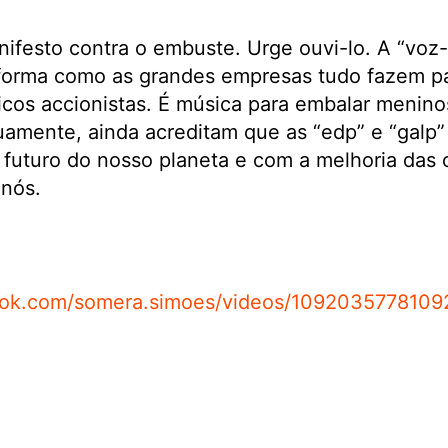
ifesto contra o embuste. Urge ouvi-lo. A “voz-
 forma como as grandes empresas tudo fazem pa
ricos accionistas. É música para embalar meni
amente, ainda acreditam que as “edp” e “galp”
futuro do nosso planeta e com a melhoria das 
 nós.
ook.com/somera.simoes/videos/1092035778109