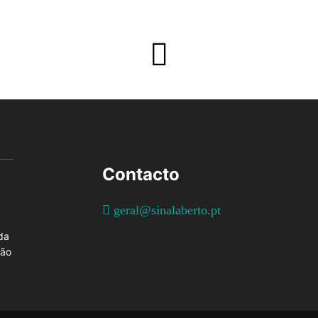
Contacto
geral@sinalaberto.pt
da
ção