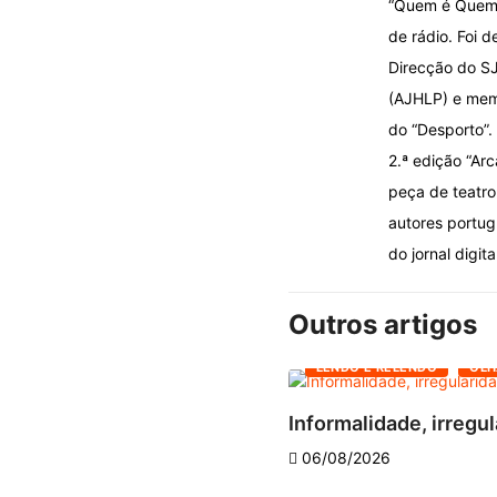
“Quem é Quem n
de rádio. Foi d
Direcção do SJ
(AJHLP) e memb
do “Desporto”.
2.ª edição “Ar
peça de teatro 
autores portug
do jornal digita
Outros artigos
LENDO E RELENDO
OLH
Informalidade, irregul
06/08/2026