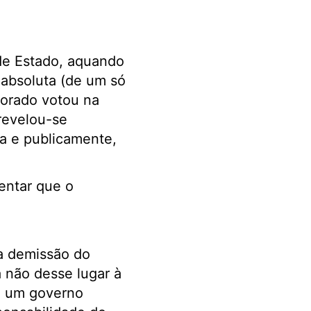
 de Estado, aquando
absoluta (de um só
torado votou na
 revelou-se
va e publicamente,
entar que o
 a demissão do
 não desse lugar à
e um governo