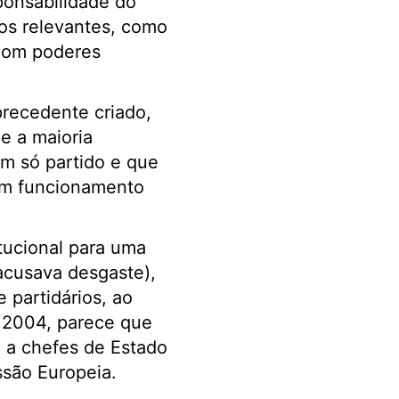
ponsabilidade do
tos relevantes, como
 com poderes
precedente criado,
 a maioria
m só partido e que
em funcionamento
tucional para uma
acusava desgaste),
 partidários, ao
e 2004, parece que
 a chefes de Estado
ssão Europeia.