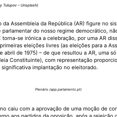
ry Tulupov – Unsplash)
 da Assembleia da República (AR) figure no si
parlamentar do nosso regime democrático, não
 torna-se irónica a celebração, por uma AR diss
primeiras eleições livres (as eleições para a As
de abril de 1975) – de que resultou a AR, uma s
eia Constituinte), com representação proporcio
 significativa implantação no eleitorado.
Plenário
(app.parlamento.pt)
rno caiu com a aprovação de uma moção de con
rno aos partidos da oposição, após a rejeição