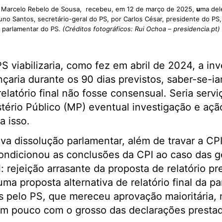
, Marcelo Rebelo de Sousa, recebeu, em 12 de março de 2025,
u
ma dele
o Santos, secretário-geral do PS, por Carlos César, presidente do PS, 
parlamentar do PS.
(Créditos fotográficos: Rui Ochoa – presidencia.pt)
 viabilizaria, como fez em abril de 2024, a in
çaria durante os 90 dias previstos, saber-se-i
latório final não fosse consensual. Seria serviç
stério Público (MP) eventual investigação e açã
a isso.
va dissolução parlamentar, além de travar a CPI
condicionou as conclusões da CPI ao caso das 
: rejeição arrasante da proposta de relatório pre
ma proposta alternativa de relatório final da p
s pelo PS, que mereceu aprovação maioritária, 
m pouco com o grosso das declarações prestad