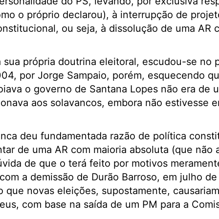
personalidade do PS, levando, por exclusiva res
mo o próprio declarou), à interrupção de proje
constitucional, ou seja, à dissolução de uma AR
 sua própria doutrina eleitoral, escudou-se no 
4, por Jorge Sampaio, porém, esquecendo que
oiava o governo de Santana Lopes não era de u
ionava aos solavancos, embora não estivesse 
nca deu fundamentada razão de política consti
ntar de uma AR com maioria absoluta (que não 
úvida de que o terá feito por motivos meramente
a com a demissão de Durão Barroso, em julho d
o que novas eleições, supostamente, causariam
eus, com base na saída de um PM para a Comi