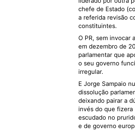
liderado por outra 
chefe de Estado (co
a referida revisão 
constituintes.
O PR, sem invocar a
em dezembro de 200
parlamentar que ap
o seu governo func
irregular.
E Jorge Sampaio nu
dissolução parlame
deixando pairar a d
invés do que fizer
escudado no prurid
e de governo europ