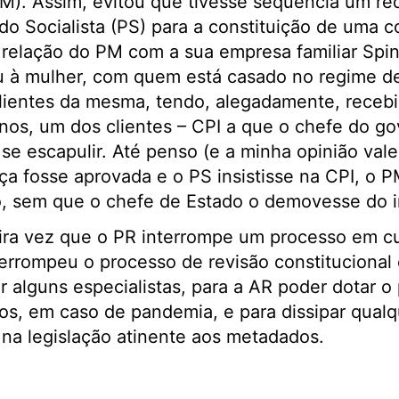
PM). Assim, evitou que tivesse sequência um r
ido Socialista (PS) para a constituição de uma 
à relação do PM com a sua empresa familiar Spi
u à mulher, com quem está casado no regime 
clientes da mesma, tendo, alegadamente, rece
nos, um dos clientes – CPI a que o chefe do go
 se escapulir. Até penso (e a minha opinião vale
a fosse aprovada e o PS insistisse na CPI, o P
, sem que o chefe de Estado o demovesse do
eira vez que o PR interrompe um processo em c
terrompeu o processo de revisão constitucional 
 alguns especialistas, para a AR poder dotar o 
cos, em caso de pandemia, e para dissipar qual
 na legislação atinente aos metadados.