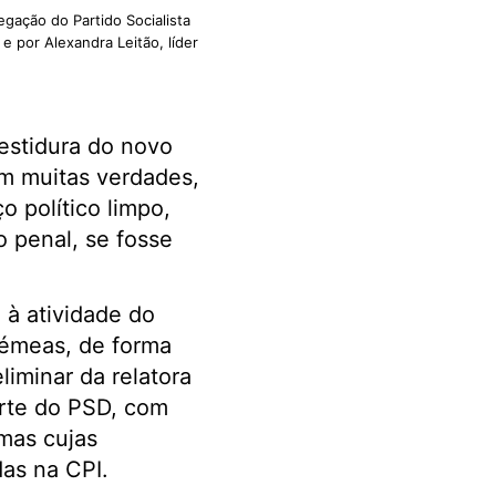
gação do Partido Socialista
e por Alexandra Leitão, líder
vestidura do novo
am muitas verdades,
o político limpo,
o penal, se fosse
 à atividade do
gémeas, de forma
liminar da relatora
arte do PSD, com
mas cujas
as na CPI.