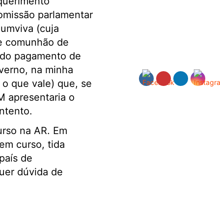
equerimento
comissão parlamentar
numviva (cuja
de comunhão de
bido pagamento de
verno, na minha
 o que vale) que, se
M apresentaria o
 intento.
urso na AR. Em
em curso, tida
país de
quer dúvida de