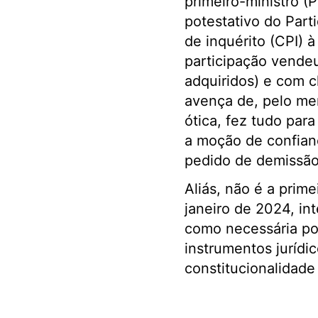
primeiro-ministro (
potestativo do Part
de inquérito (CPI) 
participação vende
adquiridos) e com 
avença de, pelo me
ótica, fez tudo para
a moção de confianç
pedido de demissão
Aliás, não é a prim
janeiro de 2024, in
como necessária por
instrumentos jurídi
constitucionalidade