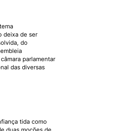
stema
 deixa de ser
olvida, do
sembleia
ó câmara parlamentar
nal das diversas
fiança tida como
 de duas moções de