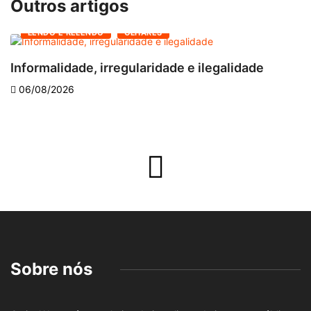
Outros artigos
LENDO E RELENDO
OLHARES
Informalidade, irregularidade e ilegalidade
A
06/08/2026
Sobre nós