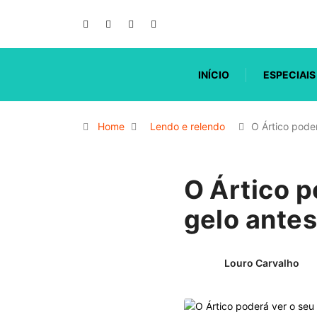
INÍCIO
ESPECIAIS
Home
Lendo e relendo
O Ártico pode
O Ártico p
gelo ante
Louro Carvalho