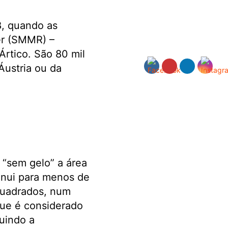
8, quando as
er (SMMR) –
Ártico. São 80 mil
ustria ou da
 “sem gelo” a área
inui para menos de
quadrados, num
que é considerado
uindo a