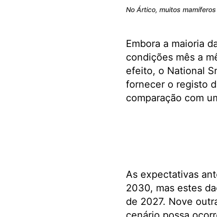
No Ártico, muitos mamíferos
Embora a maioria da
condições mês a mê
efeito, o National 
fornecer o registo 
comparação com um 
As expectativas ant
2030, mas estes dad
de 2027. Nove outr
cenário possa ocorr