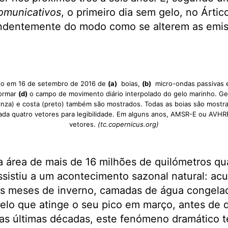
omunicativos
, o primeiro dia sem gelo, no Ártico
pendentemente do modo como se alterem as emi
io em 16 de setembro de 2016 de
(a)
boias,
(b)
micro-ondas passivas
formar
(d)
o campo de movimento diário interpolado do gelo marinho. Ge
(cinza) e costa (preto) também são mostrados. Todas as boias são most
da quatro vetores para legibilidade. Em alguns anos, AMSR-E ou AVH
vetores.
(tc.copernicus.org)
a área de mais de 16 milhões de quilómetros qu
ssistiu a um acontecimento sazonal natural: a
s meses de inverno, camadas de água congela
elo que atinge o seu pico em março, antes de 
as últimas décadas, este fenómeno dramático 