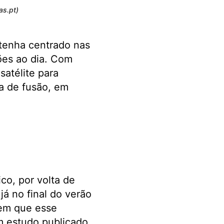
as.pt)
 tenha centrado nas
ões ao dia. Com
satélite para
xa de fusão, em
co, por volta de
á no final do verão
eem que esse
m estudo publicado