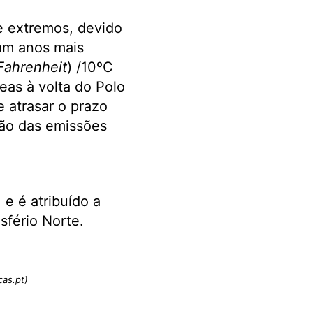
e extremos, devido
ram anos mais
Fahrenheit
) /10ºC
eas à volta do Polo
 atrasar o prazo
ção das emissões
 e é atribuído a
sfério Norte.
cas.pt)