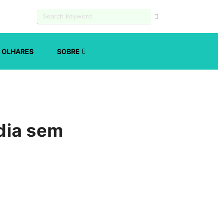
OLHARES
SOBRE
 dia sem