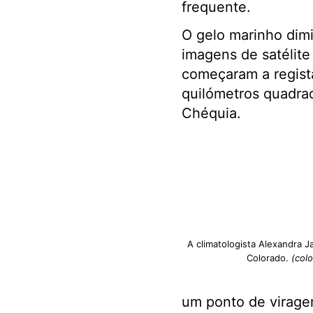
frequente.
O gelo marinho dim
imagens de satélit
começaram a regista
quilómetros quadra
Chéquia.
A climatologista Alexandra J
Colorado.
(colo
um ponto de viragem