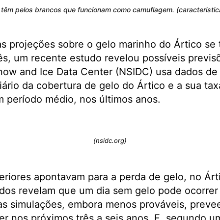
 têm pelos brancos que funcionam como camuflagem. (caracteristic
s projeções sobre o gelo marinho do Ártico se
s, um recente estudo revelou possíveis previs
Snow and Ice Data Center (NSIDC) usa dados de 
diário da cobertura de gelo do Ártico e a sua ta
período médio, nos últimos anos.
(nsidc.org)
eriores apontavam para a perda de gelo, no Árti
os revelam que um dia sem gelo pode ocorrer j
as simulações, embora menos prováveis, prev
er nos próximos três a seis anos. E, segundo u