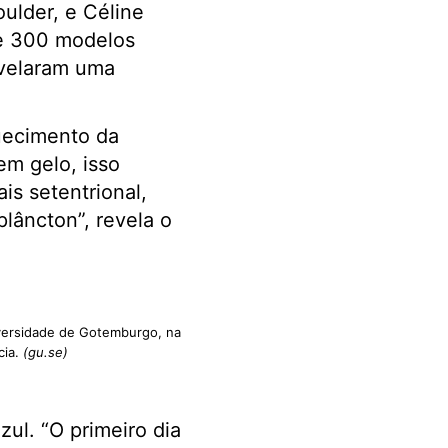
ulder, e Céline
de 300 modelos
evelaram uma
quecimento da
em gelo, isso
is setentrional,
plâncton”, revela o
versidade de Gotemburgo, na
cia.
(gu.se)
ul. “O primeiro dia