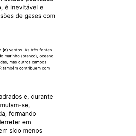
, é inevitável e
ssões de gases com
 e
(c)
ventos. As três fontes
lo marinho (branco), oceano
radas, mas outros campos
RR também contribuem com
adrados e, durante
cumulam-se,
da, formando
derreter em
tem sido menos