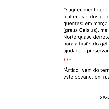
O aquecimento pode
à alteração dos pad
quentes: em março 
(graus Celsius), ma
Norte quase derrete
para a fusão do ge
ajudaria a preserva
***
“Ártico” vem do term
este oceano, em raz
O Polo