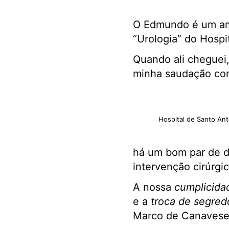
O Edmundo é um am
“Urologia” do Hospi
Quando ali cheguei
minha saudação com
Hospital de Santo Ant
há um bom par de di
intervenção cirúrgi
A nossa
cumplicida
e a
troca de segred
Marco de Canaveses