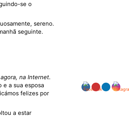
eguindo-se o
ctuosamente, sereno.
 manhã seguinte.
agora, na Internet
.
o e a sua esposa
ficámos felizes por
tou a estar