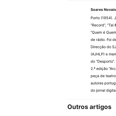
Soares Novais
Porto (1954). J
“Record”, “Tal 
“Quem é Quem n
de rádio. Foi d
Direcção do SJ
(AJHLP) e memb
do “Desporto”.
2.ª edição “Ar
peça de teatro 
autores portug
do jornal digita
Outros artigos