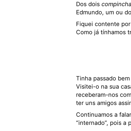
Dos dois
compinch
Edmundo, um ou dois
Fiquei contente por
Como já tínhamos t
Tinha passado bem 
Visitei-o na sua c
receberam-nos com
ter uns amigos ass
Continuamos a fala
“internado”, pois a