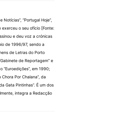
e Notícias”, “Portugal Hoje”,
 exerceu o seu ofício [Fonte:
ssinou e deu voz a crónicas
énio de 1996/97, sendo a
mens de Letras do Porto
 “Gabinete de Reportagem” e
ão “Euroedições”, em 1990;
o Chora Por Chalana”, da
 da Gata Pintinhas”. É um dos
almente, integra a Redacção