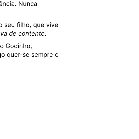
tância. Nunca
o seu filho, que vive
ava de contente
.
io Godinho,
go quer-se sempre o