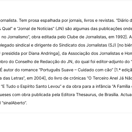
ornalista. Tem prosa espalhada por jornais, livros e revistas. “Diário d
& Qual” e “Jornal de Notícias” (JN) são algumas das publicações onde
o Jornalismo”, obra editada pelo Clube de Jornalistas, em 1992]. A
elegado sindical e dirigente do Sindicato dos Jornalistas (SJ) [no bi
 presidida por Diana Andringa], da Associação dos Jornalistas e Ho
ro do Conselho de Redacção do JN, do qual foi editor-adjunto do
 É autor do romance “Português Suave – Cuidado com cão” [1.ª ediç
ca das Letras”, em 2004], do livro de crónicas “O Terceiro Anel Já Nã
“E Tudo o Espírito Santo Levou” e da obra para a infância “A Família
ueses com obra publicada pela Editora Thesaurus, de Brasília. Actu
l “sinalAberto”.