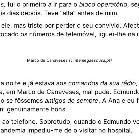
as,
fui o primeiro a ir para o
bloco operatório
, s
 dias depois. Teve “alta” antes de mim.
 ele, mas triste por perder o seu convívio. Afe
rocado os números de telemóvel, liguei-lhe na
Marco de Canaveses
(cimtamegaesousa.pt)
a noite e já estava aos
comandos da sua rádio, 
asa, em Marco de Canaveses, mal pude. Edmund
o se fôssemos
amigos de sempre
. A Ana e eu 
im: genuinamente bons.
r ao telefone. Sobretudo, quando o Edmundo vol
 pandemia impediu-me de o visitar no hospital.