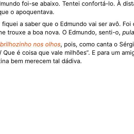
dmundo foi-se abaixo. Tentei confortá-lo. À dis
que o apoquentava.
e fiquei a saber que o Edmundo vai ser avô. Foi 
lhe trouxe a boa nova. O Edmundo, senti-o,
pul
rilhozinho nos olhos
, pois, como canta o Sérg
/ Que é coisa que vale milhões”. E para um ami
stina bem merecem tal dádiva.