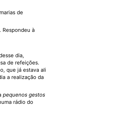
marias de
s. Respondeu à
desse dia,
sa de refeições.
, que já estava ali
ia a realização da
 a
pequenos gestos
 numa rádio do