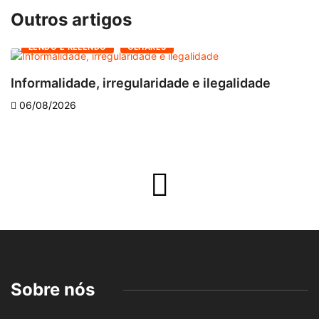
Outros artigos
LENDO E RELENDO
OLHARES
Informalidade, irregularidade e ilegalidade
A
06/08/2026
Sobre nós