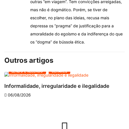
outras “em viagem”. Tem convicções arreigadas,
mas não é dogmático. Porém, se tiver de
escolher, no plano das ideias, recusa mais
depressa os “pragma” de justificação para a
amoralidade do egoísmo e da indiferença do que
os “dogma” de bússola ética.
Outros artigos
LENDO E RELENDO
OLHARES
Informalidade, irregularidade e ilegalidade
A
06/08/2026