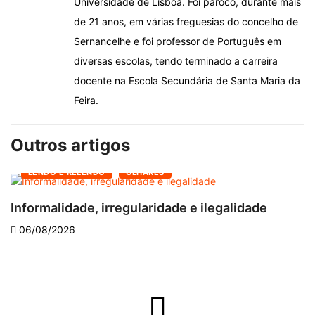
Universidade de Lisboa. Foi pároco, durante mais
de 21 anos, em várias freguesias do concelho de
Sernancelhe e foi professor de Português em
diversas escolas, tendo terminado a carreira
docente na Escola Secundária de Santa Maria da
Feira.
Outros artigos
LENDO E RELENDO
OLHARES
Informalidade, irregularidade e ilegalidade
A
06/08/2026