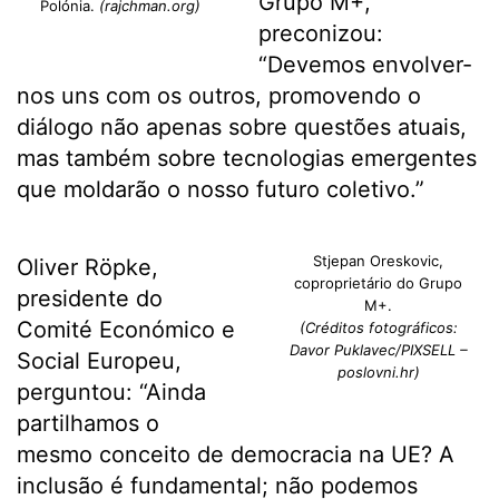
Grupo M+,
Polónia.
(rajchman.org)
preconizou:
“Devemos envolver-
nos uns com os outros, promovendo o
diálogo não apenas sobre questões atuais,
mas também sobre tecnologias emergentes
que moldarão o nosso futuro coletivo.”
Stjepan Oreskovic,
Oliver Röpke,
coproprietário do Grupo
presidente do
M+.
Comité Económico e
(Créditos fotográficos:
Davor Puklavec/PIXSELL –
Social Europeu,
poslovni.hr)
perguntou: “Ainda
partilhamos o
mesmo conceito de democracia na UE? A
inclusão é fundamental; não podemos