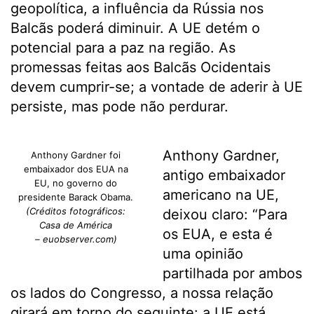
geopolítica, a influência da Rússia nos
Balcãs poderá diminuir. A UE detém o
potencial para a paz na região. As
promessas feitas aos Balcãs Ocidentais
devem cumprir-se; a vontade de aderir à UE
persiste, mas pode não perdurar.
Anthony Gardner,
Anthony Gardner foi
embaixador dos EUA na
antigo embaixador
EU, no governo do
americano na UE,
presidente Barack Obama.
(Créditos fotográficos:
deixou claro: “Para
Casa de América
os EUA, e esta é
– euobserver.com)
uma opinião
partilhada por ambos
os lados do Congresso, a nossa relação
girará em torno do seguinte: a UE está